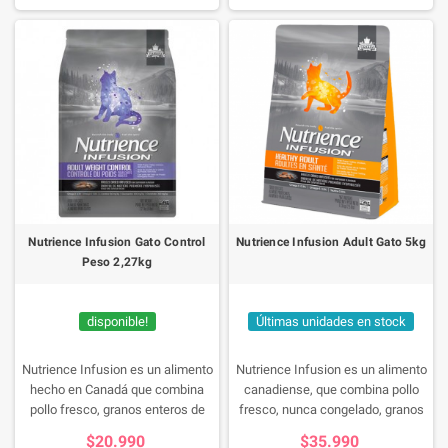
fórmula sin gluten.
liofilizado para un sabor superior
que incluso los gatos más finos
desearán.
Nutrience Infusion Gato Control
Nutrience Infusion Adult Gato 5kg
Peso 2,27kg
disponible!
Últimas unidades en stock
Nutrience Infusion es un alimento
Nutrience Infusion es un alimento
hecho en Canadá que combina
canadiense, que combina pollo
pollo fresco, granos enteros de
fresco, nunca congelado, granos
bajo índice glucémico, verduras,
enteros de bajo índice glucémico,
$20.990
$35.990