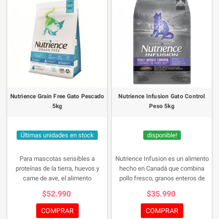
Nutrience Grain Free Gato Pescado
Nutrience Infusion Gato Control
5kg
Peso 5kg
Últimas unidades en stock
disponible!
Para mascotas sensibles a
Nutrience Infusion es un alimento
proteínas de la tierra, huevos y
hecho en Canadá que combina
carne de ave, el alimento
pollo fresco, granos enteros de
Nutrience Grain Free con fórmula
bajo índice glucémico, verduras,
$52.990
$35.990
de pescado oceánico también
frutas y productos botánicos ricos
constituye una dieta balanceada
en nutrientes, rico en proteínas.
COMPRAR
COMPRAR
para el gato promedio. Esta
infundido con hígado de pollo