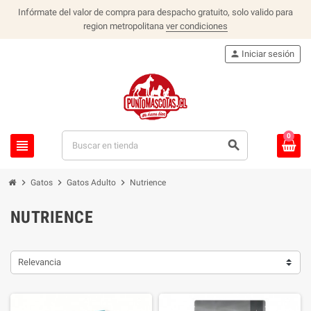
Infórmate del valor de compra para despacho gratuito, solo valido para
region metropolitana
ver condiciones
person
Iniciar sesión
0
view_headline
search
chevron_right
chevron_right
chevron_right
Gatos
Gatos Adulto
Nutrience
NUTRIENCE
Relevancia