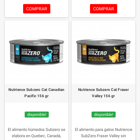
frutas y productos botánicos ricos
verduras, frutas y nutrientes ricos
en nutrientes, rico en proteínas.
en plantas.
COMPRAR
COMPRAR
infundido con hígado de pollo
liofilizado para un sabor superior
que incluso los gatos más finos
desearán.
Nutrience Subzero Cat Canadian
Nutrience Subzero Cat Fraser
Pacific 156 gr
Valley 156 gr
disponible!
disponible!
El alimento húmedos Subzero se
El alimento para gatos Nutrience
elabora en Quebec, Canadá,
SubZero Fraser Valley sin