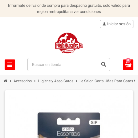
Infórmate del valor de compra para despacho gratuito, solo valido para
region metropolitana
ver condiciones
person
Iniciar sesión
0
view_headline
search
chevron_right
chevron_right
chevron_right
Accesorios
Higiene y Aseo Gatos
Le Salon Corta Uñas Para Gatos S