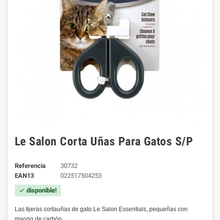
Le Salon Corta Uñas Para Gatos S/P
Referencia
30732
EAN13
022517504253
disponible!
check
Las tijeras cortauñas de gato Le Salon Essentials, pequeñas con
mango de carbón.