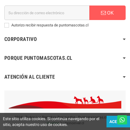
OK
Autorizo recibir respuesta de puntomascotas.cl
CORPORATIVO
PORQUE PUNTOMASCOTAS.CL
ATENCIÓN AL CLIENTE
2024 - Todos Los Derechos Reservados - Puntomascotas.cl V2.0
Este sitio utiliza cookies. Si continúa navegando por el
ACEPTAR
-
Hosting
by tecnoinver.cl
sitio, acepta nuestro uso de cookies.