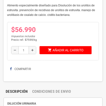
Alimento especialmente diseñado para
Disolución de los urolitos de
estruvita. prevención de recidivas de urolitos de estruvita. manejo de
urolitiasis de oxalato de calcio. cistitis bacteriana.
$56.990
Impuestos incluidos
Precio ref.: $7599/kg
shopping_cart
remove
add
AÑADIR AL CARRITO
COMPARTIR
DESCRIPCIÓN
CONDICIONES DE ENVIO
DILUCIÓN URINARIA