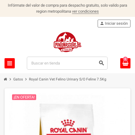
Infórmate del valor de compra para despacho gratuito, solo valido para
region metropolitana
ver condiciones
person
Iniciar sesión
0
view_headline
search
chevron_right
chevron_right
Gatos
Royal Canin Vet Felino Urinary S/O Feline 7.5Kg
¡EN OFERTA!