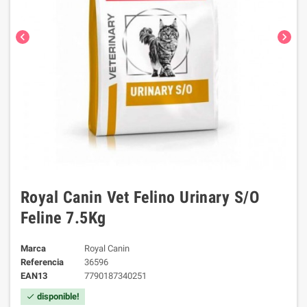
chevron_left
chevron_right
Royal Canin Vet Felino Urinary S/O
Feline 7.5Kg
Marca
Royal Canin
Referencia
36596
EAN13
7790187340251
disponible!
check