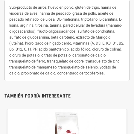
Sub-producto de arroz, huevo en polvo, gluten de trigo, harina de
vísceras de aves, harina de pescado, grasa de pollo, aceite de
pescado refinado, celulosa, DL-metionina, triptófano, L-carnitina, L-
lisina, arginina, tirosina, taurina, pared celular de levadura (manano-
oligosacáridos), fructo-oligossacáridos, sulfato de condroitina,
sulfato de glucosamina, beta caroteno, extracto de Marigold
(luteína), hidrolizado de hígado cerdo, vitaminas (A, D3, E, K3, B1, B2,
B6, B12, C, H, PP, ácido pantoténico, ácido fólico, cloruro de colina),
cloruro de potasio, citrato de potasio, carbonato de calcio,
transquelato de fierro, transquelato de cobre, transquelato de zinc,
transquelato de manganeso, transquelato de selenio, yodato de
calcio, propionato de calcio, concentrado de tocoferoles.
TAMBIÉN PODRÍA INTERESARTE