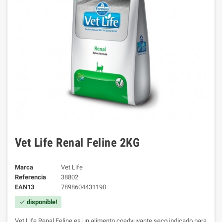
Vet Life Renal Feline 2KG
Marca
Vet Life
Referencia
38802
EAN13
7898604431190
disponible!
check
Vet Life Renal Feline es un alimento coadyuvante seco indicado para