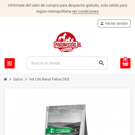
Infórmate del valor de compra para despacho gratuito, solo valido para
region metropolitana
ver condiciones
person
Iniciar sesión
0
view_headline
search
chevron_right
chevron_right
Gatos
Vet Life Renal Feline 2KG