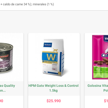
 + caldo de carne 34 %); minerales (1 %)
as Quality
HPM Gato Weight Loss & Control
Golosina Vita
n...
1.5kg
Pol
recio
Precio
90
$25.990
$