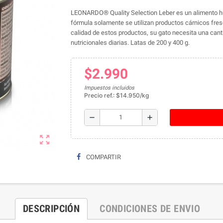
LEONARDO® Quality Selection Leber es un alimento hú
fórmula solamente se utilizan productos cárnicos fresco
calidad de estos productos, su gato necesita una can
nutricionales diarias. Latas de 200 y 400 g.
$2.990
Impuestos incluidos
Precio ref.: $14.950/kg
remove
add
zoom_out_map
COMPARTIR
DESCRIPCIÓN
CONDICIONES DE ENVIO