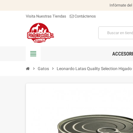
Infórmate del
Visita Nuestras Tiendas
Contáctenos
view_headline
ACCESOR
chevron_right
Gatos
chevron_right
Leonardo Latas Quality Selection Higado