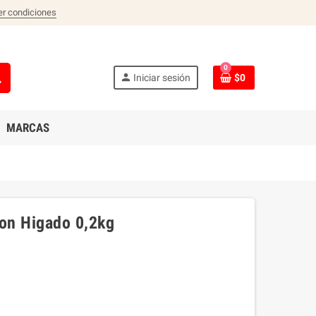
er condiciones
0
ch
person
Iniciar sesión
$0
MARCAS
ion Higado 0,2kg