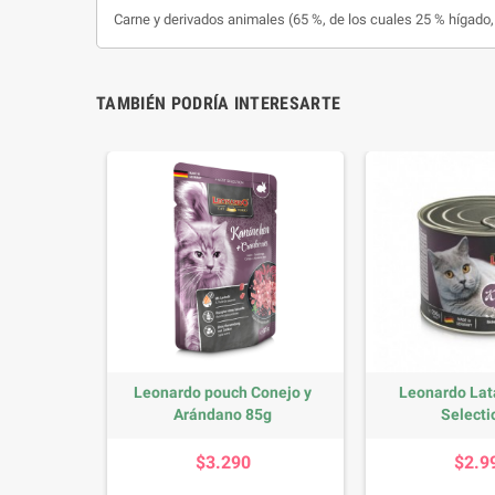
Carne y derivados animales (65 %, de los cuales 25 % hígado,
TAMBIÉN PODRÍA INTERESARTE
Quality
Leonardo pouch Conejo y
Leonardo Lat
o...
Arándano 85g
Selectio
io
Precio
P
$3.290
$2.9