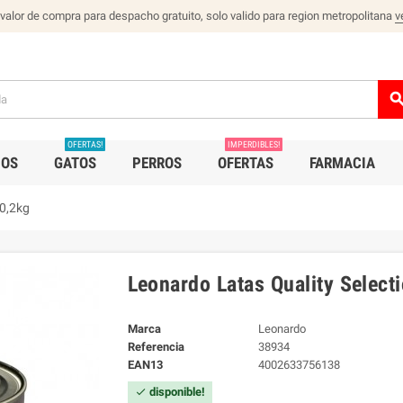
 valor de compra para despacho gratuito, solo valido para region metropolitana
v
sear
OFERTAS!
IMPERDIBLES!
IOS
GATOS
PERROS
OFERTAS
FARMACIA
 0,2kg
Leonardo Latas Quality Select
Marca
Leonardo
Referencia
38934
EAN13
4002633756138
disponible!
check