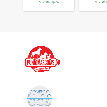
da
Vista rápida
Vista 

