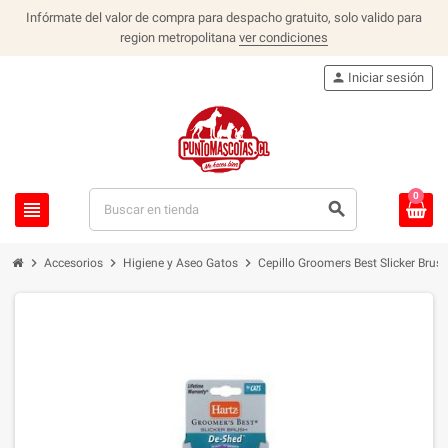
Infórmate del valor de compra para despacho gratuito, solo valido para
region metropolitana
ver condiciones
person
Iniciar sesión
0
view_headline
search
chevron_right
chevron_right
chevron_right
Accesorios
Higiene y Aseo Gatos
Cepillo Groomers Best Slicker Brus