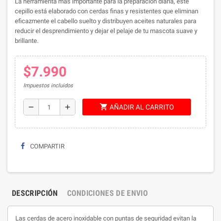
La herramienta más importante para la preparación diaria, este
cepillo está elaborado con cerdas finas y resistentes que eliminan
eficazmente el cabello suelto y distribuyen aceites naturales para
reducir el desprendimiento y dejar el pelaje de tu mascota suave y
brillante.
$7.990
Impuestos incluidos
shopping_cart
remove
add
AÑADIR AL CARRITO
COMPARTIR
DESCRIPCIÓN
CONDICIONES DE ENVIO
Las cerdas de acero inoxidable con puntas de seguridad evitan la