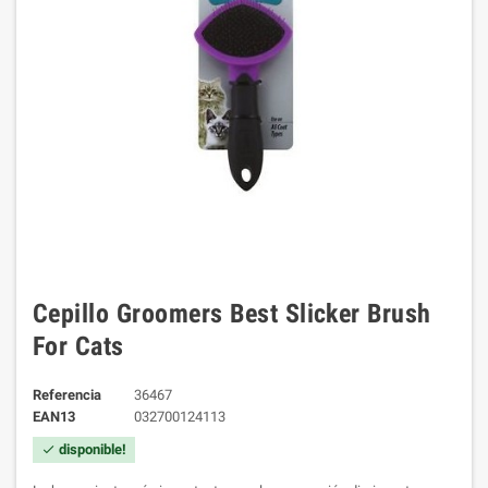
Cepillo Groomers Best Slicker Brush
For Cats
Referencia
36467
EAN13
032700124113
disponible!
check