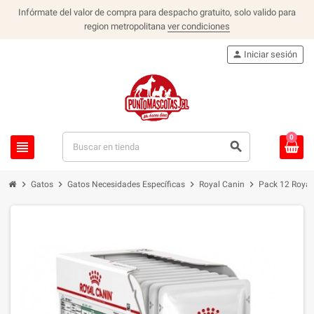
Infórmate del valor de compra para despacho gratuito, solo valido para
region metropolitana
ver condiciones
person
Iniciar sesión
0
view_headline
search
chevron_right
chevron_right
chevron_right
chevron_right
Gatos
Gatos Necesidades Específicas
Royal Canin
Pack 12 Royal