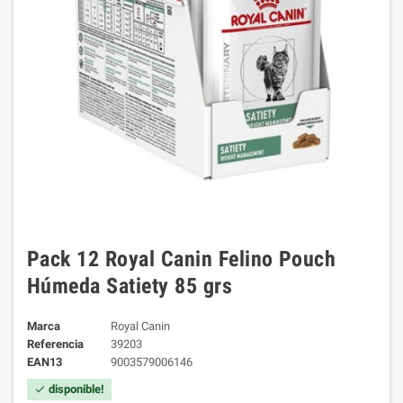
Pack 12 Royal Canin Felino Pouch
Húmeda Satiety 85 grs
Marca
Royal Canin
Referencia
39203
EAN13
9003579006146
disponible!
check