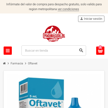
Infórmate del valor de compra para despacho gratuito, solo valido para
region metropolitana
ver condiciones
person
Iniciar sesión
0
view_headline
search
chevron_right
chevron_right
Farmacia
Oftavet