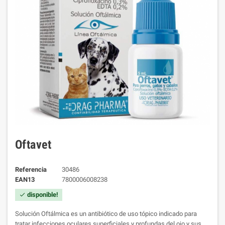
Oftavet
Referencia
30486
EAN13
7800006008238
disponible!
check
Solución Oftálmica es un antibiótico de uso tópico indicado para
tratar infecciones oculares superficiales y profundas del ojo y sus