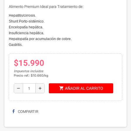
Alimento Premium Ideal para Tratamiento de:
Hepatitis/cirrosis.
Shunt Porto-sistémico.
Encelopatía hepática.
Insuficiencia hepática.
Hepatopatía por acumulación de cobre.
Gastritis.
$15.990
Impuestos incluidos
Precio ref.: $10.660/kg
shopping_cart
remove
add
AÑADIR AL CARRITO
COMPARTIR