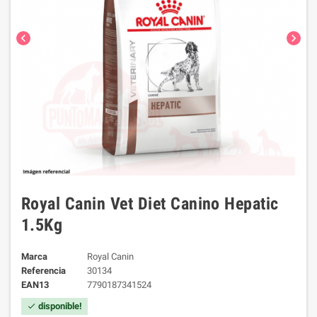
chevron_left
chevron_right
Royal Canin Vet Diet Canino Hepatic
1.5Kg
Marca
Royal Canin
Referencia
30134
EAN13
7790187341524
disponible!
check