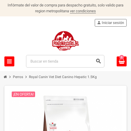
Infórmate del valor de compra para despacho gratuito, solo valido para
region metropolitana
ver condiciones
person
Iniciar sesión
0
view_headline
search
chevron_right
chevron_right
Perros
Royal Canin Vet Diet Canino Hepatic 1.5Kg
¡EN OFERTA!