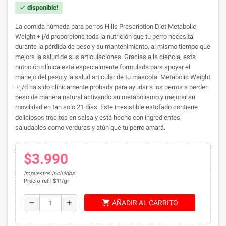
disponible!
check
La comida húmeda para perros Hills Prescription Diet Metabolic
Weight + j/d proporciona toda la nutrición que tu perro necesita
durante la pérdida de peso y su mantenimiento, al mismo tiempo que
mejora la salud de sus articulaciones. Gracias a la ciencia, esta
nutrición clínica está especialmente formulada para apoyar el
manejo del peso y la salud articular de tu mascota. Metabolic Weight
+ j/d ha sido clínicamente probada para ayudar a los perros a perder
peso de manera natural activando su metabolismo y mejorar su
movilidad en tan solo 21 días. Este irresistible estofado contiene
deliciosos trocitos en salsa y está hecho con ingredientes
saludables como verduras y atún que tu perro amará.
$3.990
Impuestos incluidos
Precio ref.: $11/gr
shopping_cart
remove
add
AÑADIR AL CARRITO