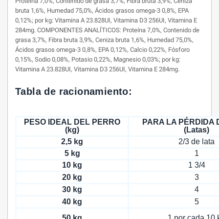
Proteína 7,0%, Contenido de grasa 3,7%, Fibra bruta 3,9%, Ceniza
bruta 1,6%, Humedad 75,0%, Ácidos grasos omega-3 0,8%, EPA
0,12%; por kg: Vitamina A 23.828UI, Vitamina D3 256UI, Vitamina E
284mg. COMPONENTES ANALÍTICOS: Proteína 7,0%, Contenido de
grasa 3,7%, Fibra bruta 3,9%, Ceniza bruta 1,6%, Humedad 75,0%,
Ácidos grasos omega-3 0,8%, EPA 0,12%, Calcio 0,22%, Fósforo
0,15%, Sodio 0,08%, Potasio 0,22%, Magnesio 0,03%; por kg:
Vitamina A 23.828UI, Vitamina D3 256UI, Vitamina E 284mg.
Tabla de racionamiento:
PESO IDEAL DEL PERRO
PARA LA PÉRDIDA 
(kg)
(Latas)
2,5 kg
2/3 de lata
5 kg
1
10 kg
1 3/4
20 kg
3
30 kg
4
40 kg
5
50 kg
1 por cada 10 