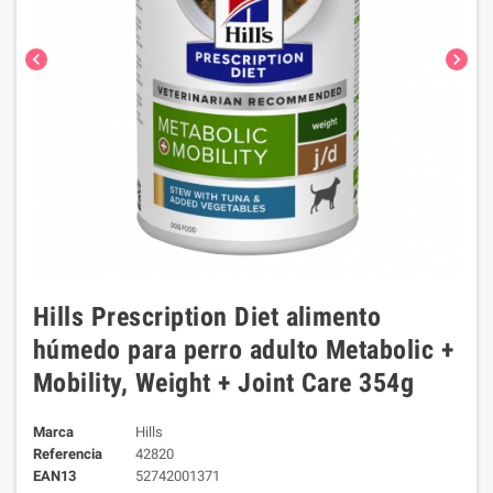
chevron_left
chevron_right
Hills Prescription Diet alimento
húmedo para perro adulto Metabolic +
Mobility, Weight + Joint Care 354g
Marca
Hills
Referencia
42820
EAN13
52742001371