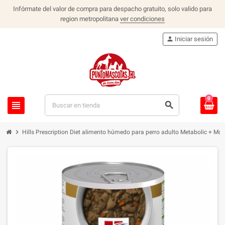
Infórmate del valor de compra para despacho gratuito, solo valido para
region metropolitana
ver condiciones
person
Iniciar sesión
0
view_headline
search
chevron_right
Hills Prescription Diet alimento húmedo para perro adulto Metabolic + Mobi