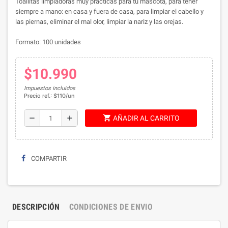
Toallitas limpiadoras muy prácticas para tu mascota, para tener
siempre a mano: en casa y fuera de casa, para limpiar el cabello y
las piernas, eliminar el mal olor, limpiar la nariz y las orejas.
Formato: 100 unidades
$10.990
Impuestos incluidos
Precio ref.: $110/un
shopping_cart
remove
add
AÑADIR AL CARRITO
COMPARTIR
DESCRIPCIÓN
CONDICIONES DE ENVIO