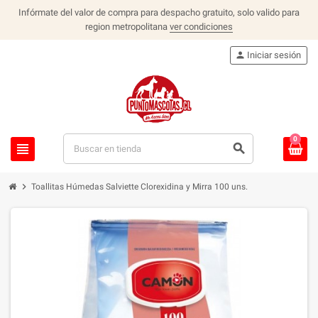
Infórmate del valor de compra para despacho gratuito, solo valido para
region metropolitana
ver condiciones
person
Iniciar sesión
0
view_headline
search
chevron_right
Toallitas Húmedas Salviette Clorexidina y Mirra 100 uns.