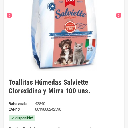
chevron_left
chevron_right
Toallitas Húmedas Salviette
Clorexidina y Mirra 100 uns.
Referencia
42840
EAN13
8019808242590
disponible!
check