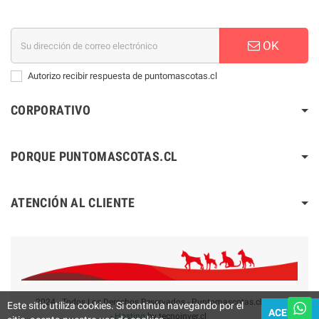
OK
Autorizo recibir respuesta de puntomascotas.cl
CORPORATIVO
PORQUE PUNTOMASCOTAS.CL
ATENCIÓN AL CLIENTE
2024 - Todos Los Derechos Reservados - Puntomascotas.cl V2.0
Este sitio utiliza cookies. Si continúa navegando por el
ACEPTAR
-
Hosting
by tecnoinver.cl