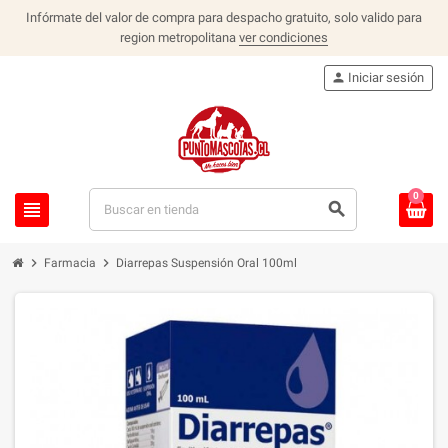
Infórmate del valor de compra para despacho gratuito, solo valido para
region metropolitana
ver condiciones
person
Iniciar sesión
0
view_headline
search
chevron_right
chevron_right
Farmacia
Diarrepas Suspensión Oral 100ml