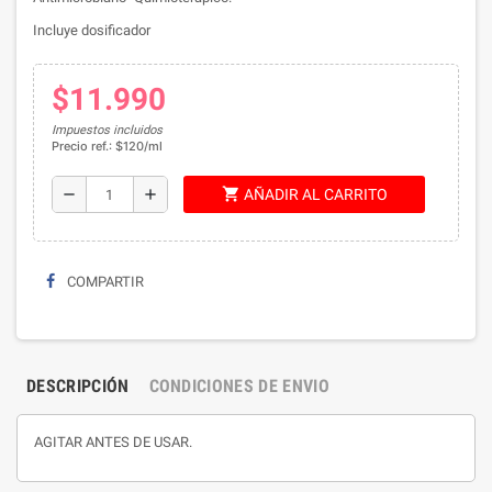
Incluye dosificador
$11.990
Impuestos incluidos
Precio ref.: $120/ml
shopping_cart
remove
add
AÑADIR AL CARRITO
COMPARTIR
DESCRIPCIÓN
CONDICIONES DE ENVIO
AGITAR ANTES DE USAR.