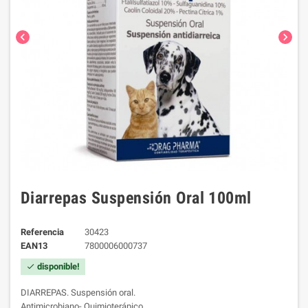
chevron_left
chevron_right
Diarrepas Suspensión Oral 100ml
Referencia
30423
EAN13
7800006000737
disponible!
check
DIARREPAS. Suspensión oral.
Antimicrobiano- Quimioterápico.