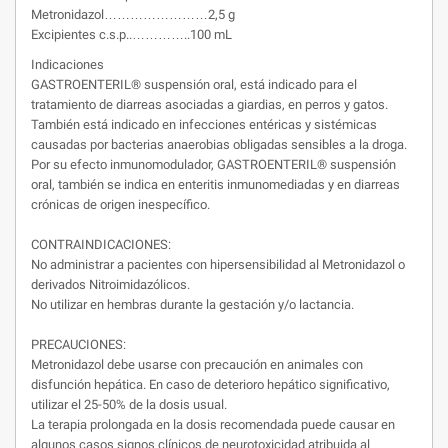
Metronidazol……………………2,5 g
Excipientes c.s.p..…………..100 mL
Indicaciones
GASTROENTERIL® suspensión oral, está indicado para el
tratamiento de diarreas asociadas a giardias, en perros y gatos.
También está indicado en infecciones entéricas y sistémicas
causadas por bacterias anaerobias obligadas sensibles a la droga.
Por su efecto inmunomodulador, GASTROENTERIL® suspensión
oral, también se indica en enteritis inmunomediadas y en diarreas
crónicas de origen inespecífico.
CONTRAINDICACIONES:
No administrar a pacientes con hipersensibilidad al Metronidazol o
derivados Nitroimidazólicos.
No utilizar en hembras durante la gestación y/o lactancia.
PRECAUCIONES:
Metronidazol debe usarse con precaución en animales con
disfunción hepática. En caso de deterioro hepático significativo,
utilizar el 25-50% de la dosis usual.
La terapia prolongada en la dosis recomendada puede causar en
algunos casos signos clínicos de neurotoxicidad atribuida al