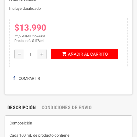
Incluye dosificador
$13.990
Impuestos incluidos
Precio ref.: $117/ml
shopping_cart
remove
add
AÑADIR AL CARRITO
COMPARTIR
DESCRIPCIÓN
CONDICIONES DE ENVIO
Composición
Cada 100 mL de producto contiene: