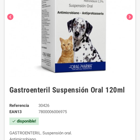
chevron_left
chevron_right
Gastroenteril Suspensión Oral 120ml
Referencia
30426
EAN13
7800006006975
disponible!
check
GASTROENTERIL. Suspensión oral.
Antimicrobiano.