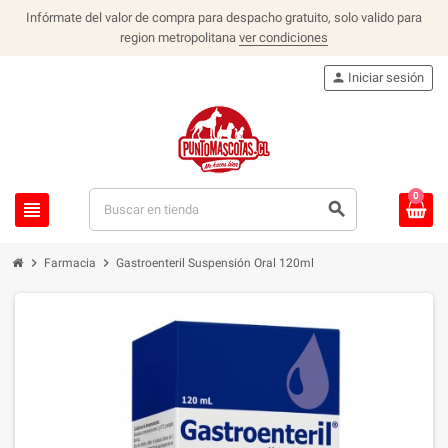
Infórmate del valor de compra para despacho gratuito, solo valido para
region metropolitana
ver condiciones
person
Iniciar sesión
0
view_headline
search
chevron_right
chevron_right
Farmacia
Gastroenteril Suspensión Oral 120ml