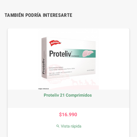
TAMBIÉN PODRÍA INTERESARTE
midos
Ursovet 60ml
Precio
$13.990
Vista rápida
