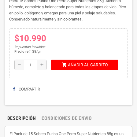
Pack 15 Sobres Purina One Perro Super Nutrientes 85g: Alimento
húmedo, completo y balanceado para todas las etapas de vida. Rico
en pollo, colágeno y omegas para una piel y pelaje saludables.
Conservado naturalmente y sin colorantes.
$10.990
Impuestos incluidos
Precio ref.: $9/gr
shopping_cart
remove
add
AÑADIR AL CARRITO
COMPARTIR
DESCRIPCIÓN
CONDICIONES DE ENVIO
El Pack de 15 Sobres Purina One Perro Super Nutrientes 85g es un