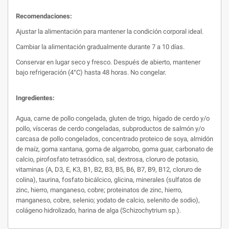
Recomendaciones:
Ajustar la alimentación para mantener la condición corporal ideal.
Cambiar la alimentación gradualmente durante 7 a 10 días.
Conservar en lugar seco y fresco. Después de abierto, mantener
bajo refrigeración (4°C) hasta 48 horas. No congelar.
Ingredientes:
Agua, carne de pollo congelada, gluten de trigo, hígado de cerdo y/o
pollo, vísceras de cerdo congeladas, subproductos de salmón y/o
carcasa de pollo congelados, concentrado proteico de soya, almidón
de maíz, goma xantana, goma de algarrobo, goma guar, carbonato de
calcio, pirofosfato tetrasódico, sal, dextrosa, cloruro de potasio,
vitaminas (A, D3, E, K3, B1, B2, B3, B5, B6, B7, B9, B12, cloruro de
colina), taurina, fosfato bicálcico, glicina, minerales (sulfatos de
zinc, hierro, manganeso, cobre; proteinatos de zinc, hierro,
manganeso, cobre, selenio; yodato de calcio, selenito de sodio),
colágeno hidrolizado, harina de alga (Schizochytrium sp.).