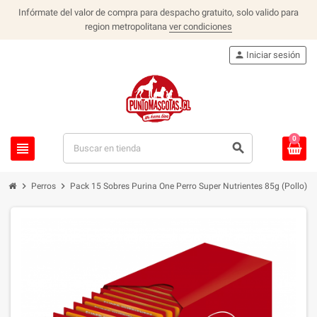
Infórmate del valor de compra para despacho gratuito, solo valido para
region metropolitana
ver condiciones
person
Iniciar sesión
0
view_headline
search
chevron_right
chevron_right
Perros
Pack 15 Sobres Purina One Perro Super Nutrientes 85g (Pollo)