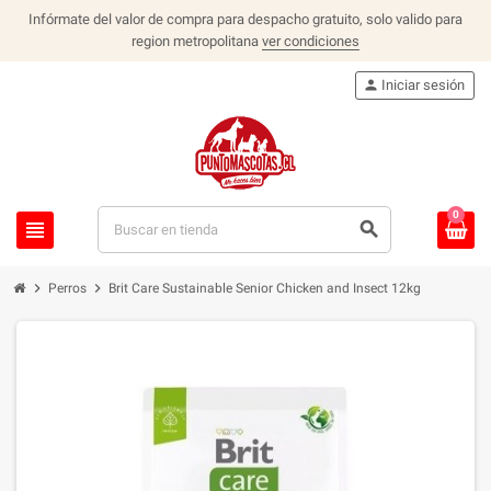
Infórmate del valor de compra para despacho gratuito, solo valido para
region metropolitana
ver condiciones
person
Iniciar sesión
0
view_headline
search
chevron_right
chevron_right
Perros
Brit Care Sustainable Senior Chicken and Insect 12kg