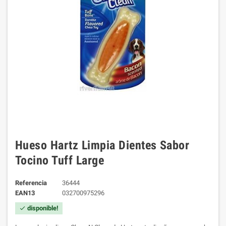
Hueso Hartz Limpia Dientes Sabor
Tocino Tuff Large
Referencia
36444
EAN13
032700975296
disponible!
check