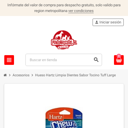
Infórmate del valor de compra para despacho gratuito, solo valido para
region metropolitana
ver condiciones
person
Iniciar sesión
0
view_headline
search
chevron_right
chevron_right
Accesorios
Hueso Hartz Limpia Dientes Sabor Tocino Tuff Large