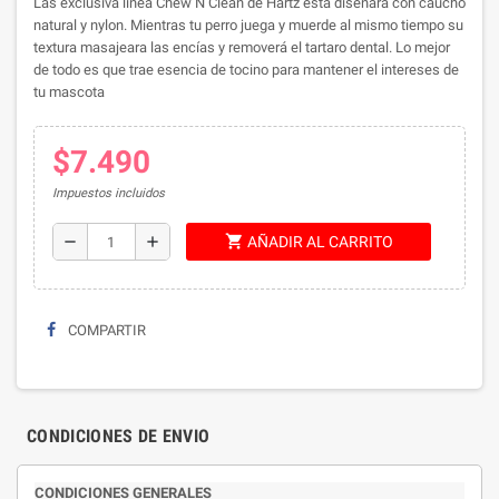
Las exclusiva linea Chew N Clean de Hartz esta diseñara con caucho
natural y nylon. Mientras tu perro juega y muerde al mismo tiempo su
textura masajeara las encías y removerá el tartaro dental. Lo mejor
de todo es que trae esencia de tocino para mantener el intereses de
tu mascota
$7.490
Impuestos incluidos
shopping_cart
remove
add
AÑADIR AL CARRITO
COMPARTIR
CONDICIONES DE ENVIO
CONDICIONES GENERALES