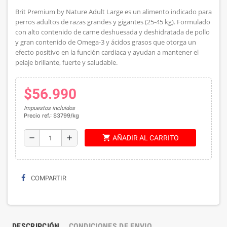
Brit Premium by Nature Adult Large es un alimento indicado para
perros adultos de razas grandes y gigantes (25-45 kg). Formulado
con a
lto contenido de carne deshuesada y deshidratada de pollo
y gran contenido de Omega-3 y ácidos grasos que otorga un
efecto positivo en la función cardiaca y ayudan a mantener el
pelaje brillante, fuerte y saludable.
$56.990
Impuestos incluidos
Precio ref.: $3799/kg
shopping_cart
remove
add
AÑADIR AL CARRITO
COMPARTIR
DESCRIPCIÓN
CONDICIONES DE ENVIO