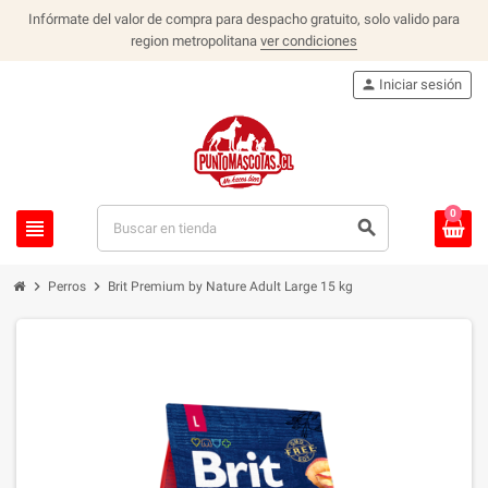
Infórmate del valor de compra para despacho gratuito, solo valido para
region metropolitana
ver condiciones
person
Iniciar sesión
0
view_headline
search
chevron_right
chevron_right
Perros
Brit Premium by Nature Adult Large 15 kg