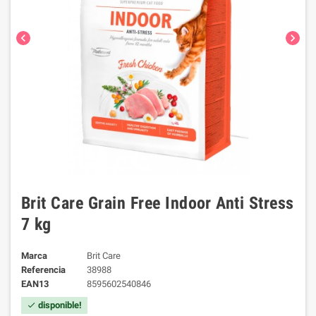
chevron_left
chevron_right
Brit Care Grain Free Indoor Anti Stress
7 kg
Marca
Brit Care
Referencia
38988
EAN13
8595602540846
disponible!
check