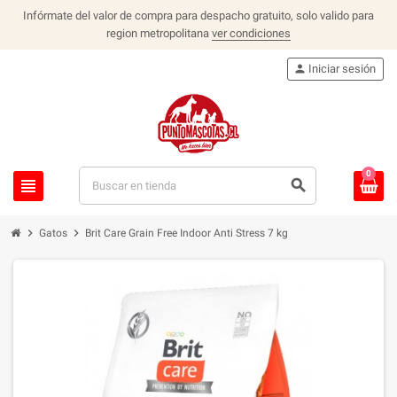
Infórmate del valor de compra para despacho gratuito, solo valido para
region metropolitana
ver condiciones
person
Iniciar sesión
0
view_headline
search
chevron_right
chevron_right
Gatos
Brit Care Grain Free Indoor Anti Stress 7 kg