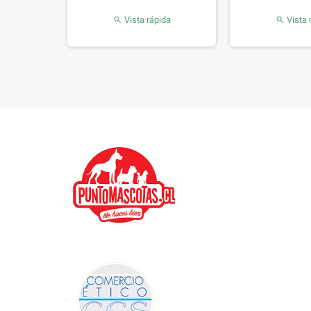
da
Vista rápida
Vista 

