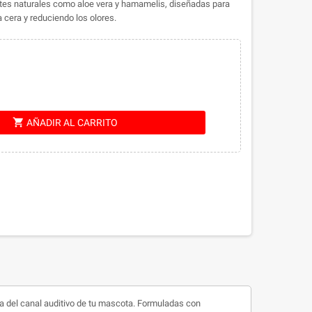
ntes naturales como aloe vera y hamamelis, diseñadas para
 cera y reduciendo los olores.
shopping_cart
AÑADIR AL CARRITO
 del canal auditivo de tu mascota.
Formuladas con