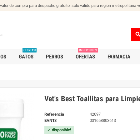
 valor de compra para despacho gratuito, solo valido para region metropolitana
v
sear
OFERTAS!
IMPERDIBLES!
IOS
GATOS
PERROS
OFERTAS
FARMACIA
Vet's Best Toallitas para Limp
Referencia
42097
EAN13
031658803613
disponible!
check