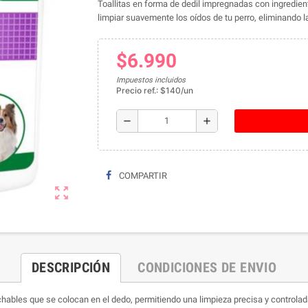
Toallitas en forma de dedil impregnadas con ingredie
limpiar suavemente los oídos de tu perro, eliminando la
$6.990
Impuestos incluidos
Precio ref.: $140/un
remove
add
COMPARTIR
zoom_out_map
DESCRIPCIÓN
CONDICIONES DE ENVIO
ables que se colocan en el dedo, permitiendo una limpieza precisa y controlada