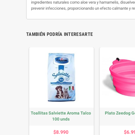
ingredientes naturales como aloe vera y hamamelis, disuelven e
prevenir infecciones, proporcionando un efecto calmante y r
TAMBIÉN PODRÍA INTERESARTE
Salviette
Toallitas Salviette Aroma Talco
Plato Zeedog G
.
100 unds
io
Precio
P
$8.990
$6.9