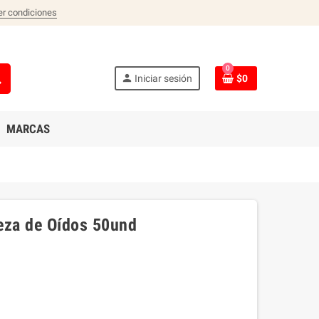
er condiciones
0
ch
person
Iniciar sesión
$0
MARCAS
ieza de Oídos 50und