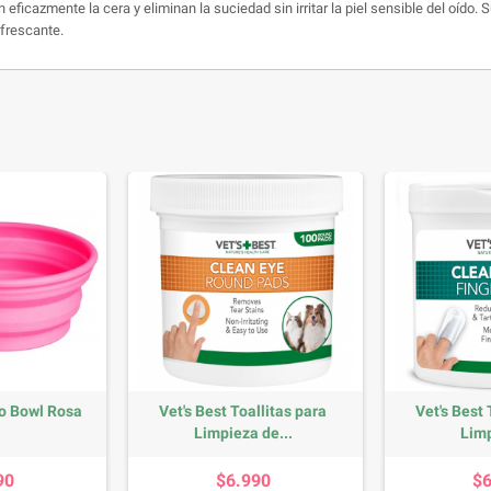
ficazmente la cera y eliminan la suciedad sin irritar la piel sensible del oído.
S
efrescante.
o Bowl Rosa
Vet's Best Toallitas para
Vet's Best 
Limpieza de...
Limp
recio
Precio
90
$6.990
$