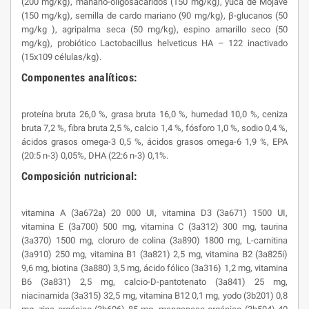
(200 mg/kg), manano-oligosacáridos (150 mg/kg), yuca de Mojave
(150 mg/kg), semilla de cardo mariano (90 mg/kg), β-glucanos (50
mg/kg ), agripalma seca (50 mg/kg), espino amarillo seco (50
mg/kg), probiótico Lactobacillus helveticus HA – 122 inactivado
(15x109 células/kg).
Componentes analíticos:
proteína bruta 26,0 %, grasa bruta 16,0 %, humedad 10,0 %, ceniza
bruta 7,2 %, fibra bruta 2,5 %, calcio 1,4 %, fósforo 1,0 %, sodio 0,4 %,
ácidos grasos omega-3 0,5 %, ácidos grasos omega-6 1,9 %, EPA
(20:5 n-3) 0,05%, DHA (22:6 n-3) 0,1%.
Composición nutricional:
vitamina A (3a672a) 20 000 UI, vitamina D3 (3a671) 1500 UI,
vitamina E (3a700) 500 mg, vitamina C (3a312) 300 mg, taurina
(3a370) 1500 mg, cloruro de colina (3a890) 1800 mg, L-carnitina
(3a910) 250 mg, vitamina B1 (3a821) 2,5 mg, vitamina B2 (3a825i)
9,6 mg, biotina (3a880) 3,5 mg, ácido fólico (3a316) 1,2 mg, vitamina
B6 (3a831) 2,5 mg, calcio-D-pantotenato (3a841) 25 mg,
niacinamida (3a315) 32,5 mg, vitamina B12 0,1 mg, yodo (3b201) 0,8