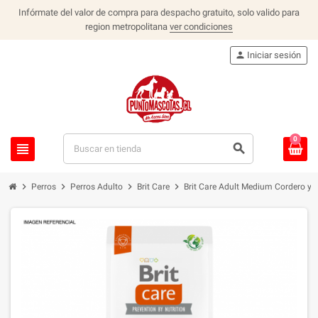
Infórmate del valor de compra para despacho gratuito, solo valido para
region metropolitana
ver condiciones
person
Iniciar sesión
0
view_headline
search
chevron_right
chevron_right
chevron_right
chevron_right
Perros
Perros Adulto
Brit Care
Brit Care Adult Medium Cordero y 