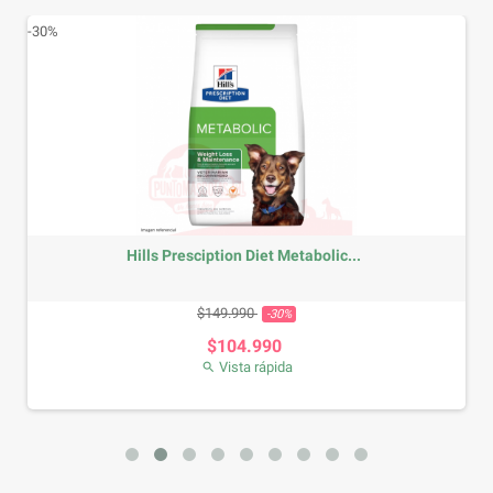
-30%
Hills Presciption Diet Metabolic...
Precio base
Precio
$149.990
-30%
$104.990
Vista rápida
