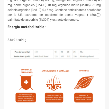
mg, zinc orgánico (3b606) 85 mg, manganeso orgánico (3b504) 40
mg, cobre orgánico (3b406) 18 mg, orgánico hierro (3b106) 75 mg,
selenio orgánico (3b810) 0,16 mg. Contiene antioxidantes aprobados
por la UE: extractos de tocoferol de aceite vegetal (1b306(i)),
palmitato de ascorbilo (1b304) y extracto de romero.
Energía metabolizable:
3.810 kcal/kg