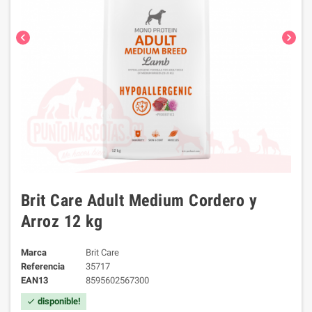
chevron_left
chevron_right
Brit Care Adult Medium Cordero y
Arroz 12 kg
Marca
Brit Care
Referencia
35717
EAN13
8595602567300
disponible!
check