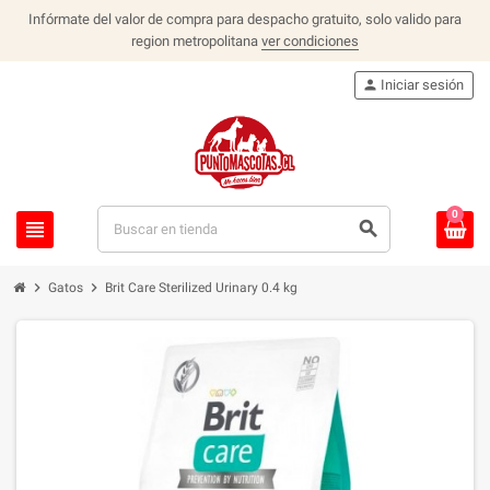
Infórmate del valor de compra para despacho gratuito, solo valido para
region metropolitana
ver condiciones
person
Iniciar sesión
0
view_headline
search
chevron_right
chevron_right
Gatos
Brit Care Sterilized Urinary 0.4 kg