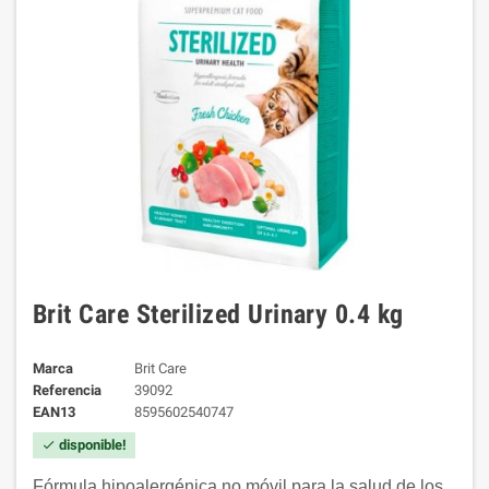
Brit Care Sterilized Urinary 0.4 kg
Marca
Brit Care
Referencia
39092
EAN13
8595602540747
disponible!
check
Fórmula hipoalergénica no móvil para la salud de los