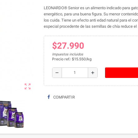
LEONARDO® Senior es un alimento indicado para gato
energético, para una buena figura. Su menor contenido 
los cuida. Tiene un efecto anti edad natural para el cora
especial procedente de las semillas de chía reduce el 
$27.990
Impuestos incluidos
Precio ref.: $15.550/kg
remove
add
zoom_out_map
COMPARTIR