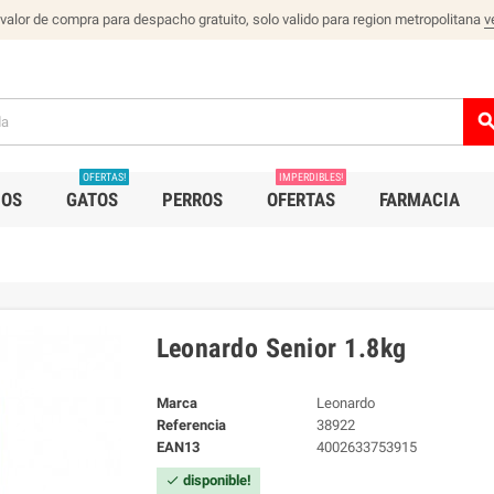
 valor de compra para despacho gratuito, solo valido para region metropolitana
v
sear
OFERTAS!
IMPERDIBLES!
IOS
GATOS
PERROS
OFERTAS
FARMACIA
Leonardo Senior 1.8kg
Marca
Leonardo
Referencia
38922
EAN13
4002633753915
disponible!
check