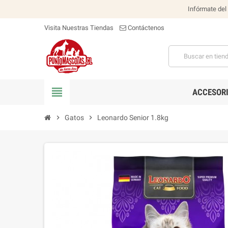
Infórmate del
Visita Nuestras Tiendas
Contáctenos
view_headline
ACCESOR
chevron_right
Gatos
chevron_right
Leonardo Senior 1.8kg