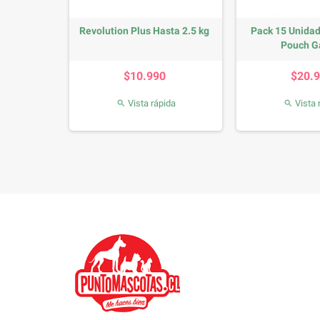
g a 10 kg
Revolution Plus Hasta 2.5 kg
Pack 15 Unidad
Pouch Ga
io
Precio
P
0
$10.990
$20.
da
Vista rápida
Vista 

