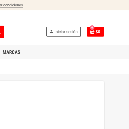
er condiciones
0
ch
person
Iniciar sesión
$0
MARCAS