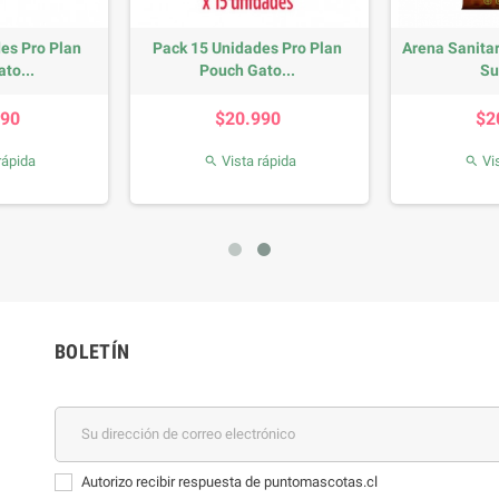
es Pro Plan
Pack 15 Unidades Pro Plan
Arena Sanitar
to...
Pouch Gato...
Su
recio
Precio
990
$20.990
$2
rápida
Vista rápida
Vis


BOLETÍN
Autorizo recibir respuesta de puntomascotas.cl