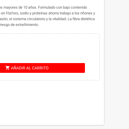
s mayores de 10 años. Formulado con bajo contenido
en fósforo, sodio y proteínas ahorra trabajo a los riñones y
zón, el sistema circulatorio y la vitalidad. La fibra dietética
riesgo de estreñimiento.
shopping_cart
AÑADIR AL CARRITO