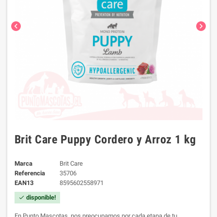
chevron_left
chevron_right
Brit Care Puppy Cordero y Arroz 1 kg
Marca
Brit Care
Referencia
35706
EAN13
8595602558971
disponible!
check
En Punto Mascotas, nos preocupamos por cada etapa de tu