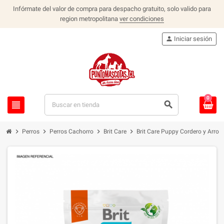
Infórmate del valor de compra para despacho gratuito, solo valido para
region metropolitana
ver condiciones
person
Iniciar sesión
0
view_headline
search
chevron_right
chevron_right
chevron_right
chevron_right
Perros
Perros Cachorro
Brit Care
Brit Care Puppy Cordero y Arroz