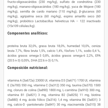
fructo-oligosacáridos (230 mg/kg), sulfato de condroitina (230
mg/kg), manano-oligosacáridos (180 mg/kg), yuca de Mojave (180
mg/kg), semilla de cardo mariano (110 mg/kg), β-glucanos (60
mg/kg), agripalma seca (60 mg/kg), espino amarillo seco (60
mg/kg), probiótico Lactobacillus helveticus HA – 122 inactivado
(15x109 células/kg).
Componentes analíticos:
proteína bruta 32,0%, grasa bruta 18,0%, humedad 10,0%, ceniza
bruta 7,7%, fibra bruta 1,5%, calcio 1,4%, fósforo 1,1%, sodio 0,4 %,
ácidos grasos omega-3 0,8%, ácidos grasos omega-6 2,2%, EPA
(20:5 n-3) 0,05%, DHA (22:6 n-3) 0,1%.
Composición nutricional:
vitamina A (3a672a) 23000 UI, vitamina D3 (3a671) 1700 UI, vitamina
E (3a700) 550 mg, vitamina C (3a312) 350 mg, taurina (3a370) 1500
mg, cloruro de colina (3a890) 1800 mg, L-carnitina (3a910) 300 mg,
vitamina B1 (3a821) 3 mg, vitamina B2 (3a825i) 11 mg, biotina
(3a880) 4 mg, ácido fólico (3a316) 1,4 mg, vitamina B6 (3a831) 3
mg, calcio-D -pantotenato (3a841) 30 mg, niacinamida (3a315) 38