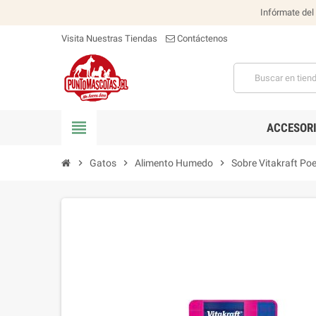
Infórmate del
Visita Nuestras Tiendas
Contáctenos
view_headline
ACCESOR
chevron_right
Gatos
chevron_right
Alimento Humedo
chevron_right
Sobre Vitakraft Po