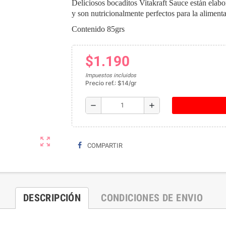
Deliciosos bocaditos Vitakraft Sauce están elab
y son nutricionalmente perfectos para la aliment
Contenido 85grs
$1.190
Impuestos incluidos
Precio ref.: $14/gr
remove
add
zoom_out_map
COMPARTIR
DESCRIPCIÓN
CONDICIONES DE ENVIO