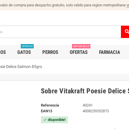
 valor de compra para despacho gratuito, solo valido para region metropolitana
v
sear
OFERTAS!
IMPERDIBLES!
IOS
GATOS
PERROS
OFERTAS
FARMACIA
esie Delice Salmon 85grs
Sobre Vitakraft Poesie Delice
Referencia
40241
EAN13
4008239352873
disponible!
check