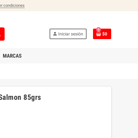
er condiciones
0
ch
person
Iniciar sesión
$0
MARCAS
 Salmon 85grs