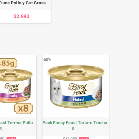
Yums Pollo y Cat Grass
$2.990
-50%
ast Terrine Pollo
Pack Fancy Feast Tartare Trucha
8...
8...
io base
Precio
Precio base
Precio
980
$13.980