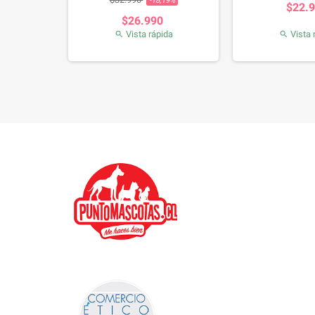
-18,19%
0
$22.
$26.990
da
Vista rápida
Vista 

