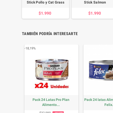
Stick Pollo y Cat Grass
Stick Salmon
$1.990
$1.990
TAMBIÉN PODRÍA INTERESARTE
-18,19%
 Salmon
Pack 24 Latas Pro Plan
Pack 24 latas Al
5kg
Alimento...
Felix.
io
Precio base
Precio
P
$32.990