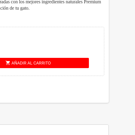
oradas con los mejores ingredientes naturales Premium
ación de tu gato.
shopping_cart
AÑADIR AL CARRITO