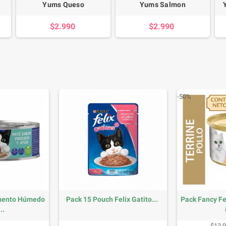
Yums Queso
Yums Salmon
$2.990
$2.990
-50%
imento Húmedo
Pack 15 Pouch Felix Gatito...
Pack Fancy Fe
..
recio
Precio
Prec
$13.