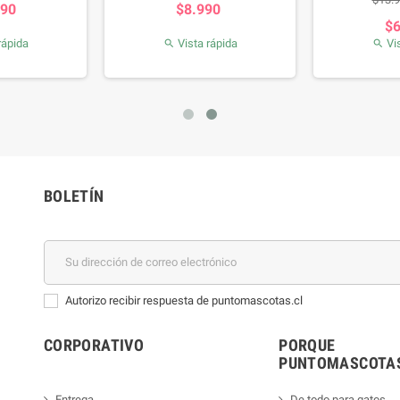
990
$8.990
$
rápida
Vista rápida
Vis


BOLETÍN
Autorizo recibir respuesta de puntomascotas.cl
CORPORATIVO
PORQUE
PUNTOMASCOTAS
Entrega
De todo para gatos