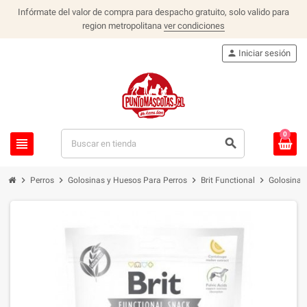
Infórmate del valor de compra para despacho gratuito, solo valido para
region metropolitana
ver condiciones
person
Iniciar sesión
0
view_headline
search
chevron_right
chevron_right
chevron_right
chevron_right
Perros
Golosinas y Huesos Para Perros
Brit Functional
Golosinas