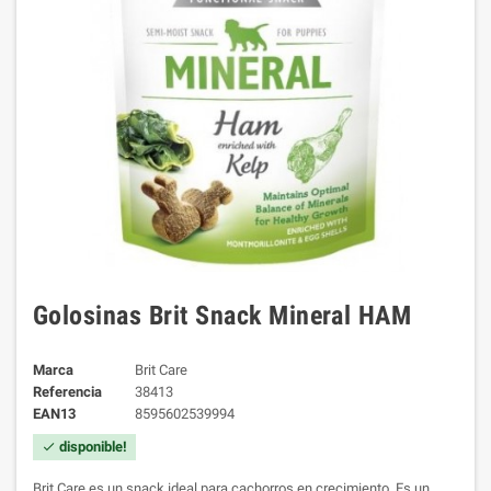
Golosinas Brit Snack Mineral HAM
Marca
Brit Care
Referencia
38413
EAN13
8595602539994
disponible!
check
Brit Care es un snack ideal para cachorros en crecimiento. Es un