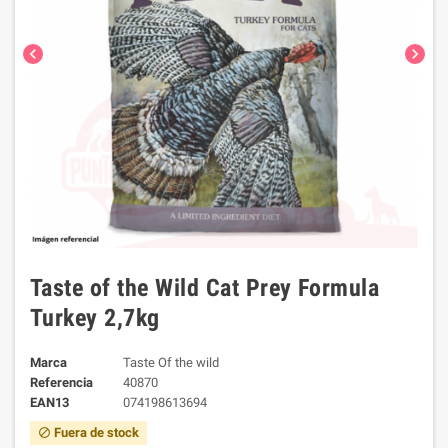
chevron_left
chevron_right
Taste of the Wild Cat Prey Formula
Turkey 2,7kg
Marca
Taste Of the wild
Referencia
40870
EAN13
074198613694
Fuera de stock
block