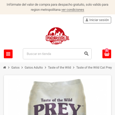
Infórmate del valor de compra para despacho gratuito, solo valido para
region metropolitana
ver condiciones
person
Iniciar sesión
0
view_headline
search
chevron_right
chevron_right
chevron_right
chevron_right
Gatos
Gatos Adulto
Taste of the Wild
Taste of the Wild Cat Prey 