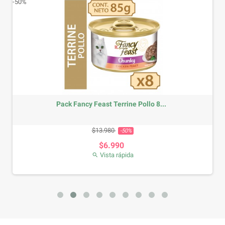
-50%
Pack Fancy Feast Terrine Pollo 8...
Precio base
Precio
$13.980
-50%
$6.990
Vista rápida
