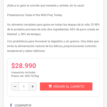
¡Dale a tu gato la comida que necesita y anhela, sin la caza!
Presentamos Taste of the Wild Prey Turkey
Un alimento completo para gatos en todas las etapas de la vida. El 98%
de la proteína proviene de solo dos ingredientes: 60% de pavo criado en
libertad y 38% de lentejas.
Con probióticos para favorecer la digestión y sin granos. Una dieta que
imita la alimentación natural de los felinos, proporcionando nutrición
excepcional y sabor delicioso.
$28.990
Impuestos incluidos
Precio ref.: $10.737/kg
shopping_cart
remove
add
AÑADIR AL CARRITO
COMPARTIR