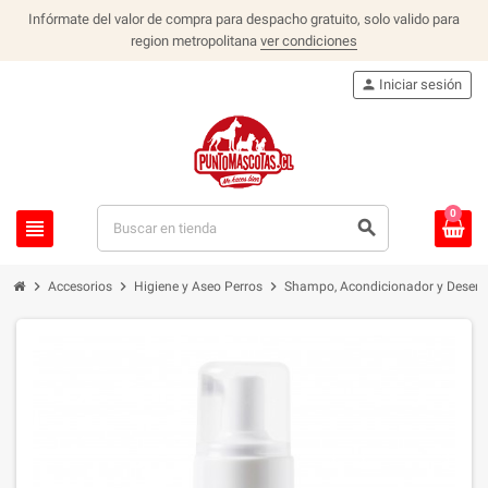
Infórmate del valor de compra para despacho gratuito, solo valido para
region metropolitana
ver condiciones
person
Iniciar sesión
0
view_headline
search
chevron_right
chevron_right
chevron_right
Accesorios
Higiene y Aseo Perros
Shampo, Acondicionador y Desenr