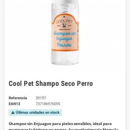
Cool Pet Shampo Seco Perro
Referencia
39197
EAN13
737186976095
Últimas unidades en stock
warning
Shampoo sin Enjuague para pieles sensibles, ideal para
mantener la higiene en perros. Su revolucionaria fórmula