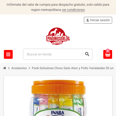
Infórmate del valor de compra para despacho gratuito, solo valido para
region metropolitana
ver condiciones
person
Iniciar sesión
0
view_headline
search
chevron_right
chevron_right
Accesorios
Pack Golosinas Churu Gato Atun y Pollo Variedades 50 und