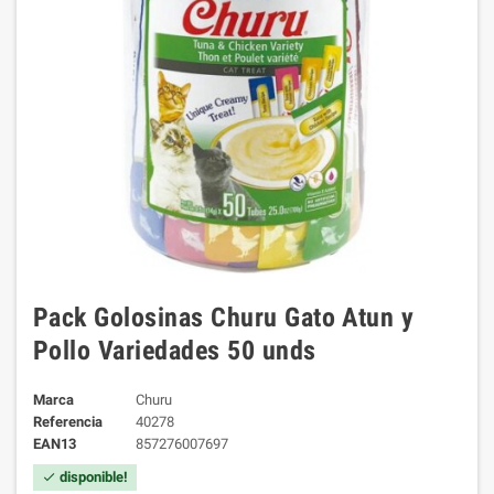
Pack Golosinas Churu Gato Atun y
Pollo Variedades 50 unds
Marca
Churu
Referencia
40278
EAN13
857276007697
disponible!
check