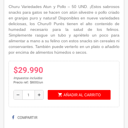
Churu Variedades Atun y Pollo – 50 UND. ¡Estos sabrosos
snacks para gatos se hacen con atún silvestre o pollo criado
en granjas puro y natural! Disponibles en nueve variedades
deliciosas, los Churu® Purés tienen el alto contenido de
humedad necesario para la salud de los felinos.
Simplemente rasgue un tubo y apriételo un poco para
alimentar a mano a su felino con estos snacks sin cereales ni
conservantes. También puede verterlo en un plato o añadirlo
por encima de alimentos húmedos o secos.
$29.990
Impuestos incluidos
Precio ref.: $600/un
shopping_cart
remove
add
AÑADIR AL CARRITO
COMPARTIR