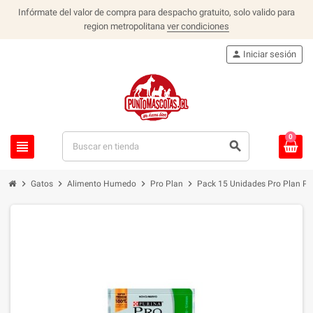
Infórmate del valor de compra para despacho gratuito, solo valido para
region metropolitana
ver condiciones
person
Iniciar sesión
0
view_headline
search
chevron_right
chevron_right
chevron_right
chevron_right
Gatos
Alimento Humedo
Pro Plan
Pack 15 Unidades Pro Plan Po