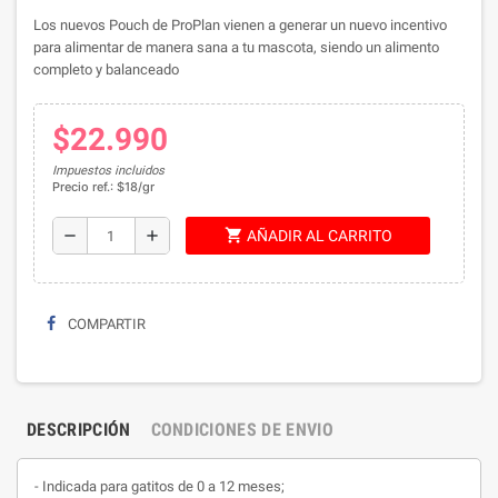
Los nuevos Pouch de ProPlan vienen a generar un nuevo incentivo
para alimentar de manera sana a tu mascota, siendo un alimento
completo y balanceado
$22.990
Impuestos incluidos
Precio ref.: $18/gr
shopping_cart
remove
add
AÑADIR AL CARRITO
COMPARTIR
DESCRIPCIÓN
CONDICIONES DE ENVIO
- Indicada para gatitos de 0 a 12 meses;