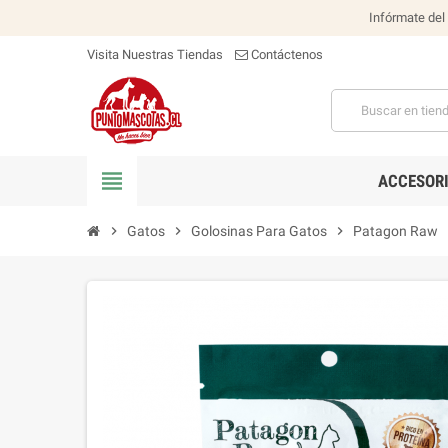
Infórmate del
Visita Nuestras Tiendas
Contáctenos
view_headline
ACCESOR
chevron_right
Gatos
chevron_right
Golosinas Para Gatos
chevron_right
Patagon Raw
chev