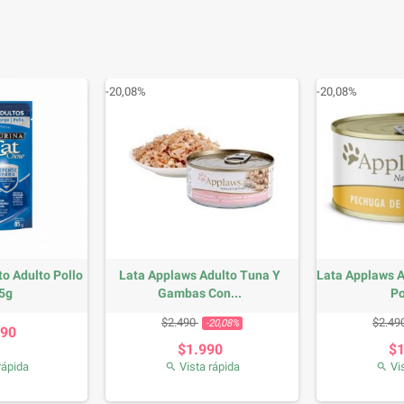
-20,08%
-20,08%
o Adulto Pollo
Lata Applaws Adulto Tuna Y
Lata Applaws 
85g
Gambas Con...
Po
recio
Precio base
Precio
Prec
$2.490
$2.49
-20,08%
990
$1.990
$
rápida
Vista rápida
Vis

