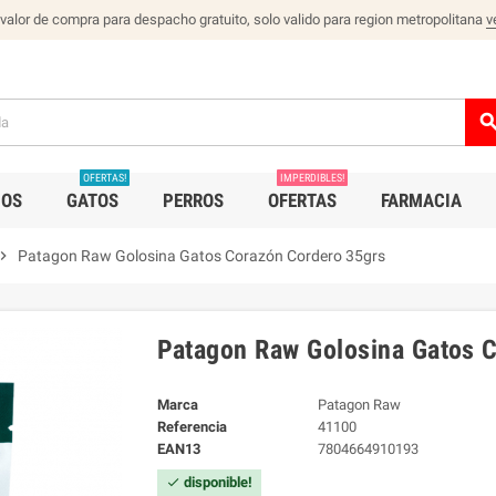
 valor de compra para despacho gratuito, solo valido para region metropolitana
v
sear
OFERTAS!
IMPERDIBLES!
IOS
GATOS
PERROS
OFERTAS
FARMACIA
ron_right
Patagon Raw Golosina Gatos Corazón Cordero 35grs
Patagon Raw Golosina Gatos 
Marca
Patagon Raw
Referencia
41100
EAN13
7804664910193
disponible!
check