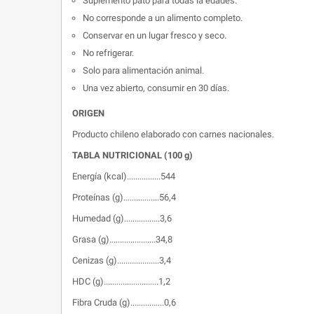
Suplemento pato para todas la edades.
No corresponde a un alimento completo.
Conservar en un lugar fresco y seco.
No refrigerar.
Solo para alimentación animal.
Una vez abierto, consumir en 30 días.
ORIGEN
Producto chileno elaborado con carnes nacionales.
TABLA NUTRICIONAL (100 g)
Energía (kcal)................544
Proteínas (g).................56,4
Humedad (g).................3,6
Grasa (g)......................34,8
Cenizas (g)....................3,4
HDC (g)..........................1,2
Fibra Cruda (g)................0,6