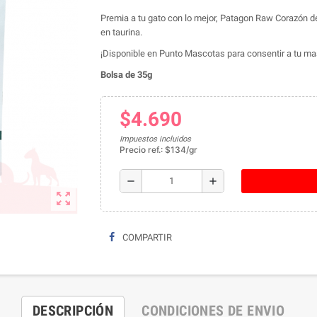
Premia a tu gato con lo mejor, Patagon Raw Corazón de 
en taurina.
¡Disponible en Punto Mascotas para consentir a tu ma
Bolsa de 35g
$4.690
Impuestos incluidos
Precio ref.: $134/gr
remove
add
zoom_out_map
COMPARTIR
DESCRIPCIÓN
CONDICIONES DE ENVIO