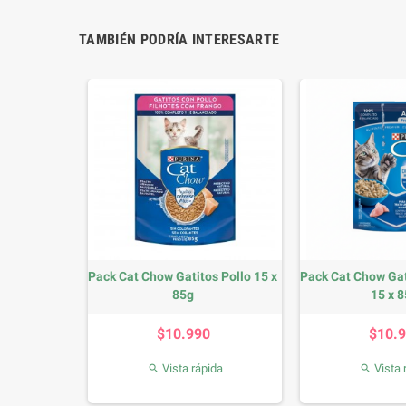
TAMBIÉN PODRÍA INTERESARTE
 Hartz
Pack Cat Chow Gatitos Pollo 15 x
Pack Cat Chow Gat
85g
15 x 
io
Precio
P
$10.990
$10.
da
Vista rápida
Vista 

