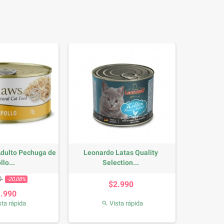
Adulto Pechuga de
Leonardo Latas Quality
llo...
Selection...
io base
Precio
Precio
0
-20,08%
$2.990
1.990
ta rápida
Vista rápida
