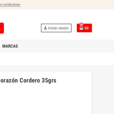
er condiciones
0
ch
person
Iniciar sesión
$0
MARCAS
Corazón Cordero 35grs