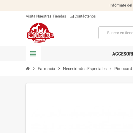
Infórmate del
Visita Nuestras Tiendas
Contáctenos
view_headline
ACCESOR
chevron_right
Farmacia
chevron_right
Necesidades Especiales
chevron_right
Pimocard