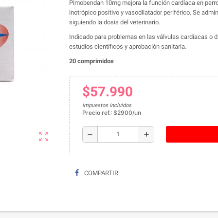
Pimobendan 10mg mejora la función cardíaca en perro
inotrópico positivo y vasodilatador periférico. Se admi
siguiendo la dosis del veterinario.
Indicado para problemas en las válvulas cardíacas o d
estudios científicos y aprobación sanitaria.
20 comprimidos
$57.990
Impuestos incluidos
Precio ref.: $2900/un
remove
add
zoom_out_map
COMPARTIR