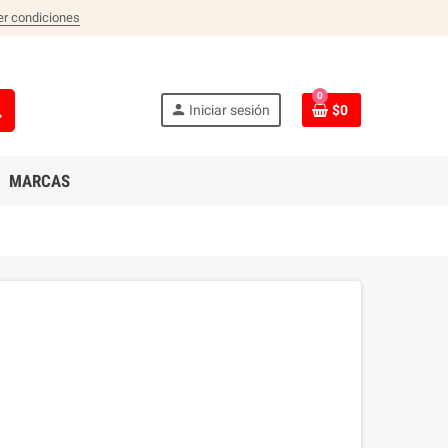
er condiciones
0
ch
person
Iniciar sesión
$0
MARCAS