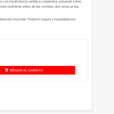
s con insuficiencia cardíaca congestiva, actuando como
nistra oralmente antes de las comidas, dos veces al día,
ilatación muscular. Producto seguro y respaldado por
shopping_cart
AÑADIR AL CARRITO