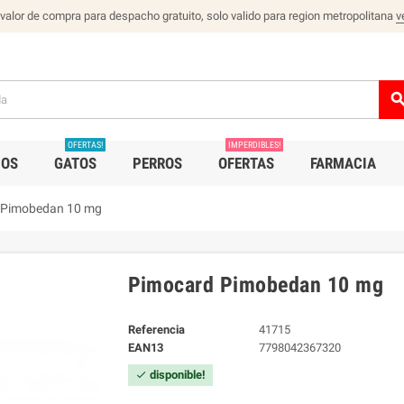
 valor de compra para despacho gratuito, solo valido para region metropolitana
v
sear
OFERTAS!
IMPERDIBLES!
IOS
GATOS
PERROS
OFERTAS
FARMACIA
 Pimobedan 10 mg
Pimocard Pimobedan 10 mg
Referencia
41715
EAN13
7798042367320
disponible!
check