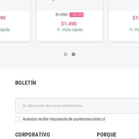
recio
Precio base
Precio
$1.990
-25,13%
990
$1
$1.490
rápida
Vista rápida
Vis


BOLETÍN
Autorizo recibir respuesta de puntomascotas.cl
CORPORATIVO
PORQUE