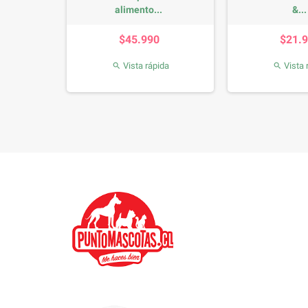
alimento...
&...
io
Precio
P
0
$45.990
$21.
da
Vista rápida
Vista 

