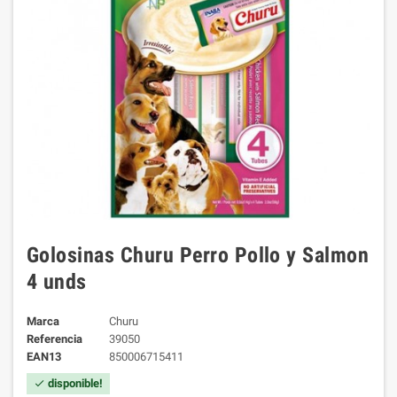
Golosinas Churu Perro Pollo y Salmon
4 unds
Marca
Churu
Referencia
39050
EAN13
850006715411
disponible!
check