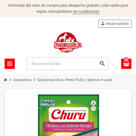
Infórmate del valor de compra para despacho gratuito, solo valido para
region metropolitana
ver condiciones
person
Iniciar sesión
0
view_headline
search
chevron_right
chevron_right
Accesorios
Golosinas Churu Perro Pollo y Salmon 4 unds