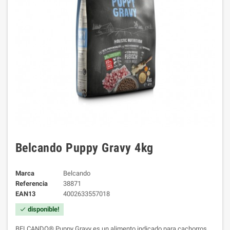
Belcando Puppy Gravy 4kg
Marca
Belcando
Referencia
38871
EAN13
4002633557018
disponible!
check
BELCANDO® Puppy Gravy es un alimento indicado para cachorros