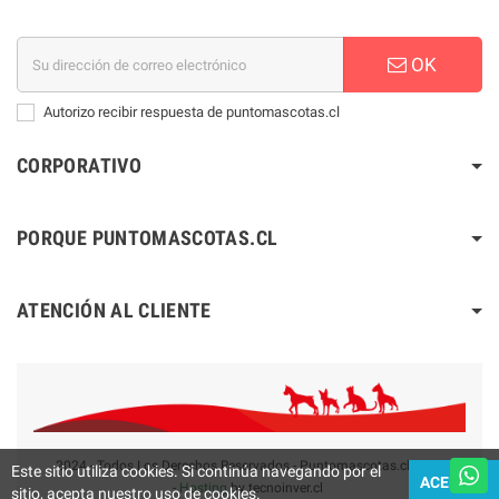
OK
Autorizo recibir respuesta de puntomascotas.cl
CORPORATIVO
PORQUE PUNTOMASCOTAS.CL
ATENCIÓN AL CLIENTE
2024 - Todos Los Derechos Reservados - Puntomascotas.cl V2.0
Este sitio utiliza cookies. Si continúa navegando por el
ACEPTAR
-
Hosting
by tecnoinver.cl
sitio, acepta nuestro uso de cookies.