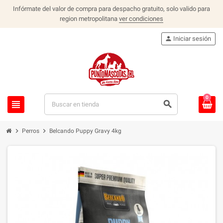
Infórmate del valor de compra para despacho gratuito, solo valido para
region metropolitana
ver condiciones
person
Iniciar sesión
0
view_headline
search
chevron_right
chevron_right
Perros
Belcando Puppy Gravy 4kg