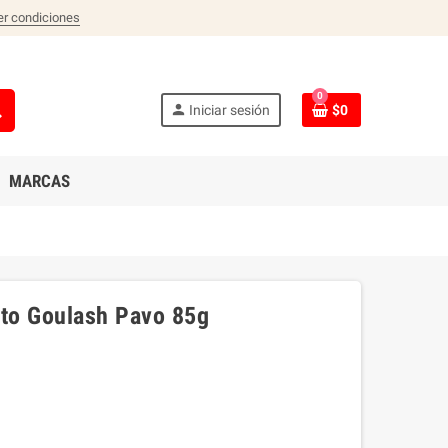
er condiciones
0
ch
person
Iniciar sesión
$0
MARCAS
ato Goulash Pavo 85g