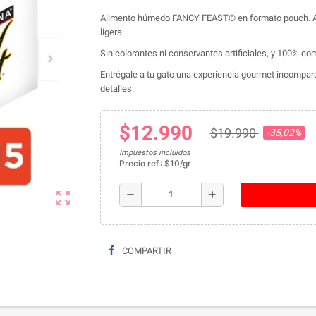
Alimento húmedo FANCY FEAST® en formato pouch. Ab
ligera.
Sin colorantes ni conservantes artificiales, y 100% co
Entrégale a tu gato una experiencia gourmet incompar
detalles.
$12.990
$19.990
-35,02%
Impuestos incluidos
Precio ref.: $10/gr
remove
add
zoom_out_map
COMPARTIR