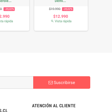
erole...
Demi...
o base
Precio
Precio base
Precio
90
$19.990
-35,02%
-35,02%
2.990
$12.990
ta rápida
Vista rápida

Suscribirse
ATENCIÓN AL CLIENTE
.CL