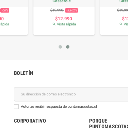
Casserole...
Cass
base
Precio
Precio base
Precio
Preci
$19.990
$19.9
-50%
-35,02%
90
$12.990
$1
rápida
Vista rápida
Vis


BOLETÍN
Autorizo recibir respuesta de puntomascotas.cl
CORPORATIVO
PORQUE
PUNTOMASCOTAS