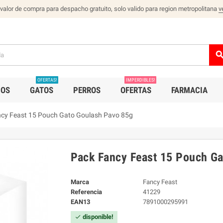
 valor de compra para despacho gratuito, solo valido para region metropolitana
v
sear
OFERTAS!
IMPERDIBLES!
IOS
GATOS
PERROS
OFERTAS
FARMACIA
cy Feast 15 Pouch Gato Goulash Pavo 85g
Pack Fancy Feast 15 Pouch G
Marca
Fancy Feast
Referencia
41229
EAN13
7891000295991
disponible!
check