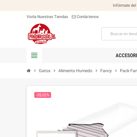
Infórmate del
Visita Nuestras Tiendas
Contáctenos
view_headline
ACCESOR
chevron_right
Gatos
chevron_right
Alimento Humedo
chevron_right
Fancy
chevron_right
Pack Fan
-35,02%