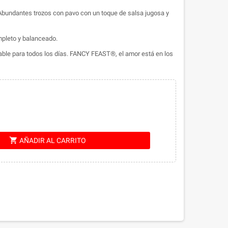
undantes trozos con pavo con un toque de salsa jugosa y
mpleto y balanceado.
able para todos los días. FANCY FEAST®, el amor está en los
shopping_cart
AÑADIR AL CARRITO