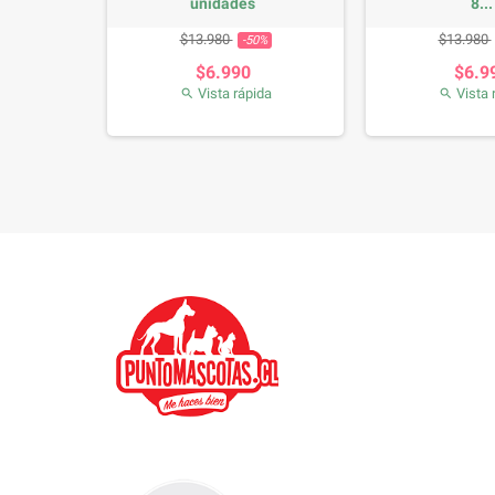
unidades
8...
se
Precio
Precio base
Precio
Precio 
$13.980
$13.980
0%
-50%
$6.990
$6.9
da
Vista rápida
Vista 

