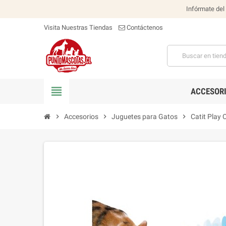
Infórmate del
Visita Nuestras Tiendas
Contáctenos
view_headline
ACCESOR
chevron_right
Accesorios
chevron_right
Juguetes para Gatos
chevron_right
Catit Play 