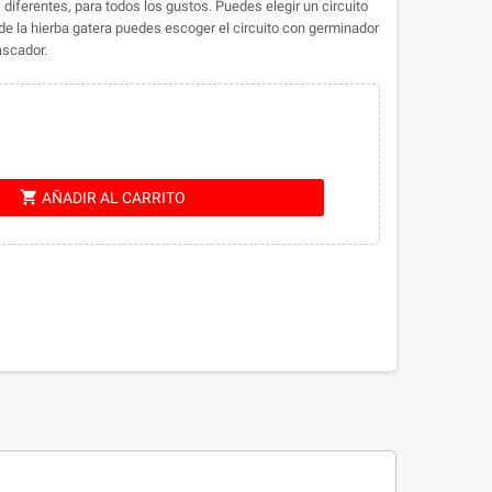
 diferentes, para todos los gustos. Puedes elegir un circuito
de la hierba gatera puedes escoger el circuito con germinador
rascador.
shopping_cart
AÑADIR AL CARRITO