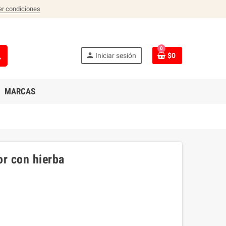
er condiciones
0
ch
person
Iniciar sesión
$0
MARCAS
or con hierba