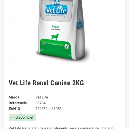
Vet Life Renal Canine 2KG
Marca
Vet Life
Referencia
38784
EAN13
7898604431053
disponible!
check
Vet Life Renal Canine es un alimento seco coadyuvante indicado