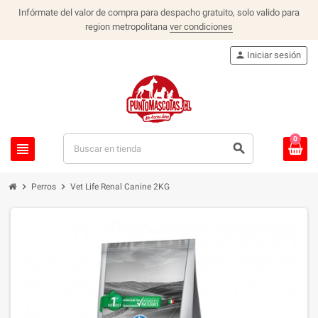
Infórmate del valor de compra para despacho gratuito, solo valido para
region metropolitana
ver condiciones
person
Iniciar sesión
0
view_headline
search
chevron_right
chevron_right
Perros
Vet Life Renal Canine 2KG