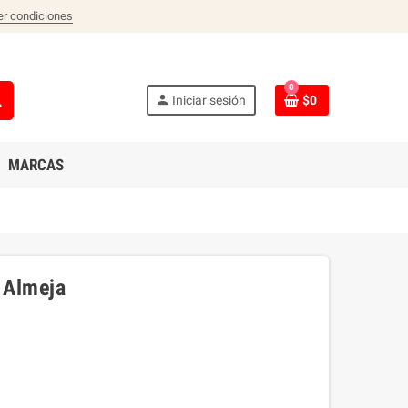
er condiciones
0
ch
person
Iniciar sesión
$0
MARCAS
 Almeja