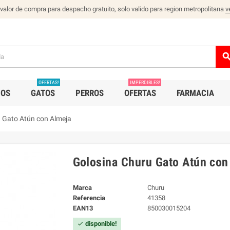
 valor de compra para despacho gratuito, solo valido para region metropolitana
v
sear
OFERTAS!
IMPERDIBLES!
IOS
GATOS
PERROS
OFERTAS
FARMACIA
 Gato Atún con Almeja
Golosina Churu Gato Atún con
Marca
Churu
Referencia
41358
EAN13
850030015204
disponible!
check