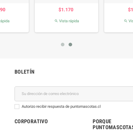
recio
Precio
990
$1.170
$
rápida
Vista rápida
Vis


BOLETÍN
Autorizo recibir respuesta de puntomascotas.cl
CORPORATIVO
PORQUE
PUNTOMASCOTAS