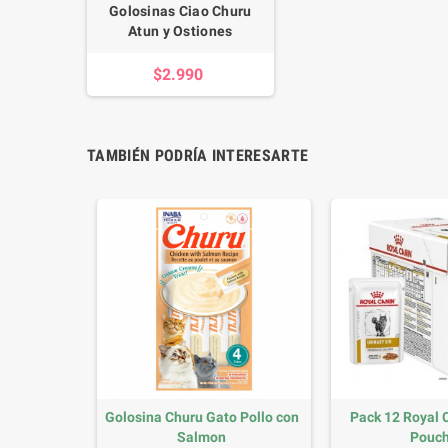
Golosinas Ciao Churu
Atun y Ostiones
$2.990
TAMBIÉN PODRÍA INTERESARTE
o Atún con
Golosina Churu Gato Pollo con
Pack 12 Royal 
Salmon
Pouch