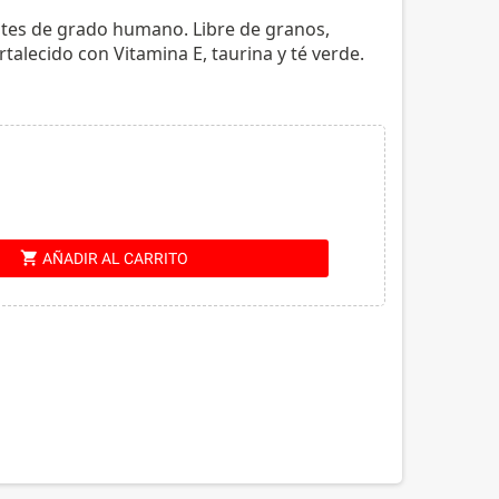
tes de grado humano. Libre de granos,
rtalecido con Vitamina E, taurina y té verde.
shopping_cart
AÑADIR AL CARRITO