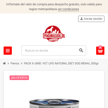
Infórmate del valor de compra para despacho gratuito, solo valido para
region metropolitana
ver condiciones
person
Iniciar sesión
0
view_headline
search
chevron_right
chevron_right
Perros
PACK 6 UNID. VET LIFE NATURAL DIET DOG RENAL 300gr
¡EN OFERTA!