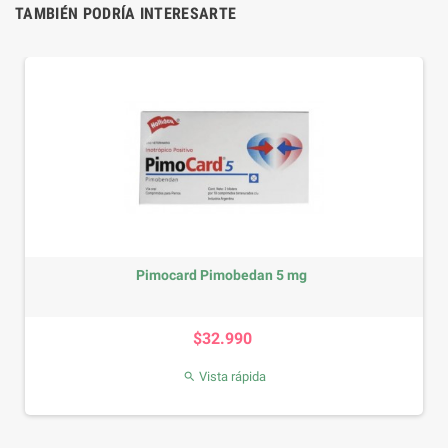
TAMBIÉN PODRÍA INTERESARTE
mocard Pimobedan 5 mg
Hills Pres
Precio
$32.990
Vista rápida
