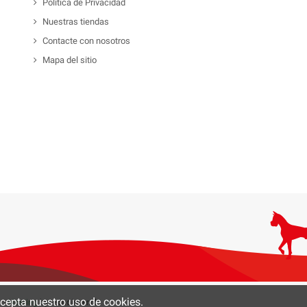
Política de Privacidad
Nuestras tiendas
Contacte con nosotros
Mapa del sitio
 acepta nuestro uso de cookies.
0 -
Hosting
by tecnoinver.cl