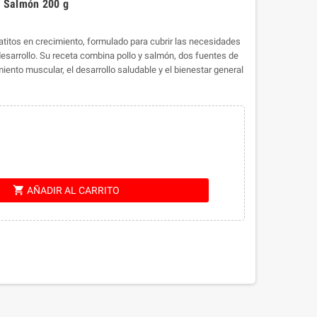
y Salmón 200 g
itos en crecimiento, formulado para cubrir las necesidades
esarrollo. Su receta combina pollo y salmón, dos fuentes de
iento muscular, el desarrollo saludable y el bienestar general
shopping_cart
AÑADIR AL CARRITO