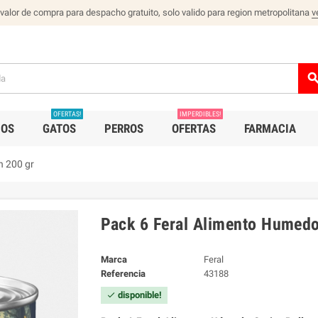
 valor de compra para despacho gratuito, solo valido para region metropolitana
v
sear
OFERTAS!
IMPERDIBLES!
IOS
GATOS
PERROS
OFERTAS
FARMACIA
n 200 gr
Pack 6 Feral Alimento Humedo
Marca
Feral
Referencia
43188
disponible!
check