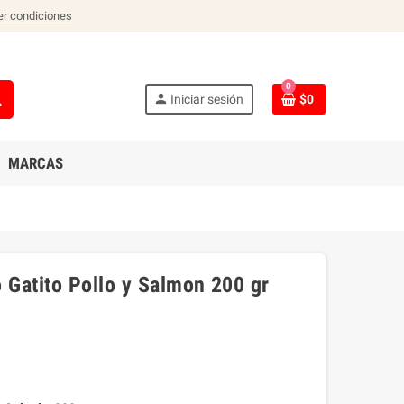
er condiciones
0
ch
person
Iniciar sesión
$0
MARCAS
 Gatito Pollo y Salmon 200 gr