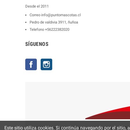
Desde el 2011
Correo
info@puntomascotas.cl
Pedro de valdivia 3911, ñuñoa
Telefono
+56222382020
SÍGUENOS
Facebook
Instagram
Este sitio utiliza cookies. Si continúa navegando por el sitio,
2024 - Todos Los Derechos Reservados - Puntomascotas.cl V2.