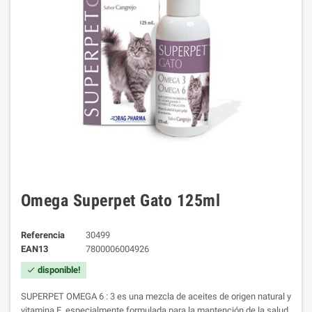
Omega Superpet Gato 125ml
Referencia
30499
EAN13
7800006004926
disponible!
check
SUPERPET OMEGA 6 : 3 es una mezcla de aceites de origen natural y
vitamina E, especialmente formulada para la mantención de la salud