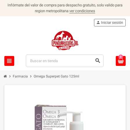
Infórmate del valor de compra para despacho gratuito, solo valido para
region metropolitana
ver condiciones
person
Iniciar sesión
0
view_headline
search
chevron_right
chevron_right
Farmacia
Omega Superpet Gato 125ml