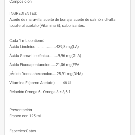
Composición
INGREDIENTES:
Aceite de maravilla, aceite de borraja, aceite de salmón, dl-alfa
tocoferol acetato (Vitamina E), saborizantes.
Cada 1 mL contiene:
Ácido Linoleico………..........439,8 mg(LA)
Ácido Gama-Linolénico..........9,96 mg(GLA)
Ácido Eicosapentanoico......21,06 mg(EPA
)Ácido Docosahexanoico.....28,91 mg(DHA)
Vitamina E (como Acetato)……46 UI
Relación Omega 6 : Omega 3 = 8,6:1
Presentación
Frasco con 125 mL
Especies:Gatos