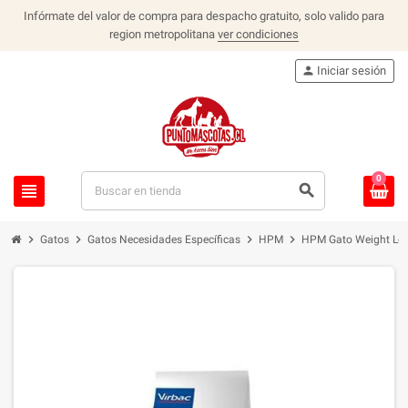
Infórmate del valor de compra para despacho gratuito, solo valido para
region metropolitana
ver condiciones
person
Iniciar sesión
0
view_headline
search
chevron_right
chevron_right
chevron_right
chevron_right
Gatos
Gatos Necesidades Específicas
HPM
HPM Gato Weight Los