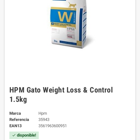
HPM Gato Weight Loss & Control
1.5kg
Marca
Hpm
Referencia
35943
EAN13
3561963600951
disponible!
check