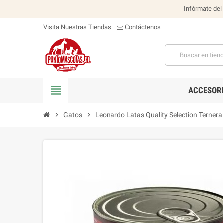
Infórmate del
Visita Nuestras Tiendas
Contáctenos
view_headline
ACCESOR
chevron_right
Gatos
chevron_right
Leonardo Latas Quality Selection Ternera