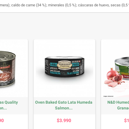
nera); caldo de carne (34 %); minerales (0,5 %); cáscaras de huevo, secas (0,5
as Quality
Oven Baked Gato Lata Humeda
N&D Humedo
n...
Salmon...
Grana
recio
Precio
90
$3.990
$