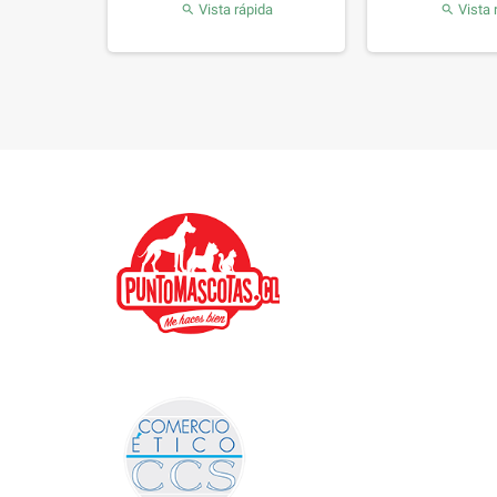
da
Vista rápida
Vista 

