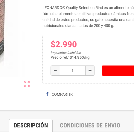
LEONARDO® Quality Selection Rind es un alimento húme
fórmula solamente se utilizan productos cárnicos fresco
calidad de estos productos, su gato necesita una can
nutricionales diarias. Latas de 200 y 400 g.
$2.990
Impuestos incluidos
Precio ref.: $14.950/kg
remove
add
zoom_out_map
COMPARTIR
DESCRIPCIÓN
CONDICIONES DE ENVIO