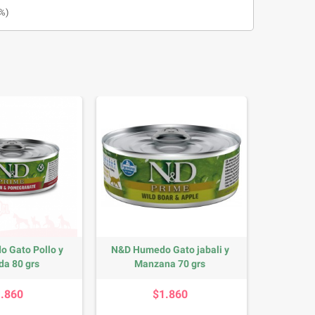
 %)
 Gato Pollo y
N&D Humedo Gato jabali y
da 80 grs
Manzana 70 grs
Precio
Precio
1.860
$1.860