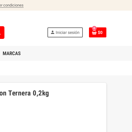
er condiciones
0
ch
person
Iniciar sesión
$0
MARCAS
ion Ternera 0,2kg