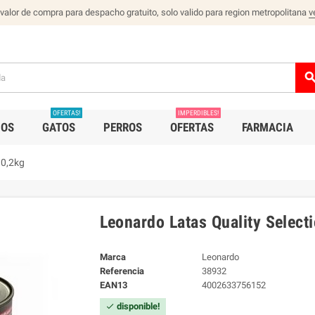
 valor de compra para despacho gratuito, solo valido para region metropolitana
v
sear
OFERTAS!
IMPERDIBLES!
IOS
GATOS
PERROS
OFERTAS
FARMACIA
 0,2kg
Leonardo Latas Quality Select
Marca
Leonardo
Referencia
38932
EAN13
4002633756152
disponible!
check