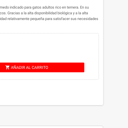
do indicado para gatos adultos rico en ternera. En su
s. Gracias a la alta disponibilidad biológica y a la alta
tidad relativamente pequeña para satisfacer sus necesidades
shopping_cart
AÑADIR AL CARRITO