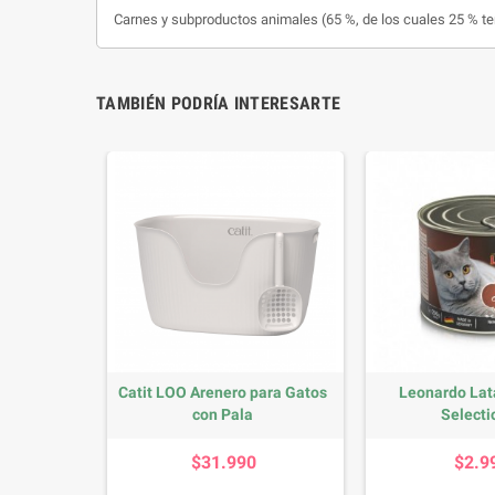
Carnes y subproductos animales (65 %, de los cuales 25 % ter
TAMBIÉN PODRÍA INTERESARTE
Quality
Catit LOO Arenero para Gatos
Leonardo Lat
.
con Pala
Selectio
io
Precio
P
$31.990
$2.9