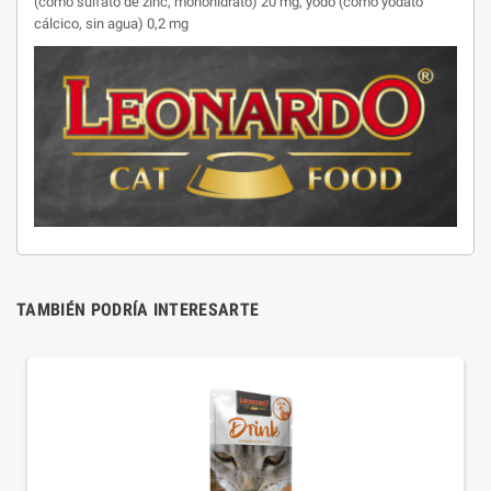
(como sulfato de zinc, monohidrato) 20 mg; yodo (como yodato
cálcico, sin agua) 0,2 mg
TAMBIÉN PODRÍA INTERESARTE