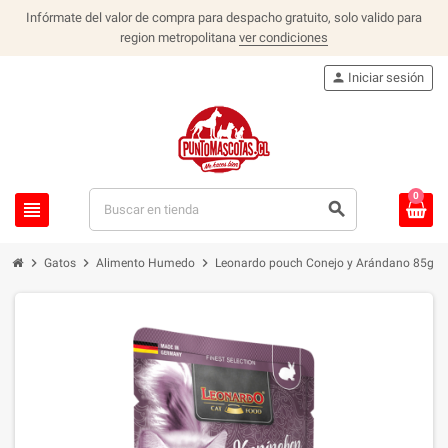
Infórmate del valor de compra para despacho gratuito, solo valido para
region metropolitana
ver condiciones
person
Iniciar sesión
0
view_headline
search
chevron_right
chevron_right
chevron_right
Gatos
Alimento Humedo
Leonardo pouch Conejo y Arándano 85g