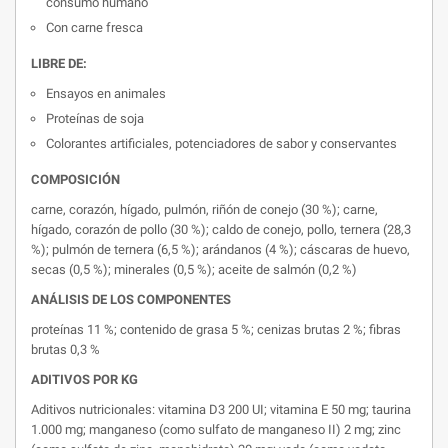
consumo humano
Con carne fresca
LIBRE DE:
Ensayos en animales
Proteínas de soja
Colorantes artificiales, potenciadores de sabor y conservantes
COMPOSICIÓN
carne, corazón, hígado, pulmón, riñón de conejo (30 %); carne,
hígado, corazón de pollo (30 %); caldo de conejo, pollo, ternera (28,3
%); pulmón de ternera (6,5 %); arándanos (4 %); cáscaras de huevo,
secas (0,5 %); minerales (0,5 %); aceite de salmón (0,2 %)
ANÁLISIS DE LOS COMPONENTES
proteínas 11 %; contenido de grasa 5 %; cenizas brutas 2 %; fibras
brutas 0,3 %
ADITIVOS POR KG
Aditivos nutricionales: vitamina D3 200 UI; vitamina E 50 mg; taurina
1.000 mg; manganeso (como sulfato de manganeso II) 2 mg; zinc