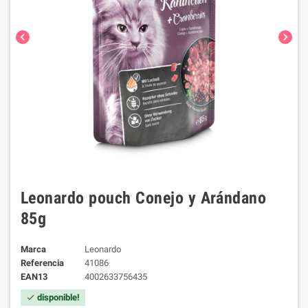
chevron_left
chevron_right
Leonardo pouch Conejo y Arándano
85g
Marca
Leonardo
Referencia
41086
EAN13
4002633756435
disponible!
check