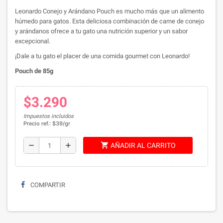
Leonardo Conejo y Arándano Pouch es mucho más que un alimento
húmedo para gatos. Esta deliciosa combinación de carne de conejo
y arándanos ofrece a tu gato una nutrición superior y un sabor
excepcional.
¡Dale a tu gato el placer de una comida gourmet con Leonardo!
Pouch de 85g
$3.290
Impuestos incluidos
Precio ref.: $39/gr
shopping_cart
remove
add
AÑADIR AL CARRITO
COMPARTIR