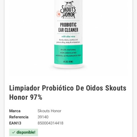
Limpiador Probiótico De Oidos Skouts
Honor 97%
Marca
Skouts Honor
Referencia
39140
EAN13
850004314418
disponible!
check