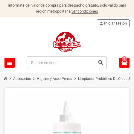
Infórmate del valor de compra para despacho gratuito, solo valido para
region metropolitana
ver condiciones
person
Iniciar sesión
0
view_headline
search
chevron_right
chevron_right
chevron_right
Accesorios
Higiene y Aseo Perros
Limpiador Probiótico De Oidos Sk