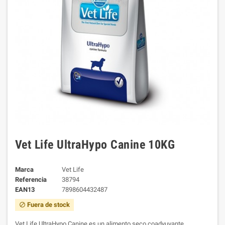
Vet Life UltraHypo Canine 10KG
Marca
Vet Life
Referencia
38794
EAN13
7898604432487
Fuera de stock
block
Vet Life UltraHypo Canine es un alimento seco coadyuvante