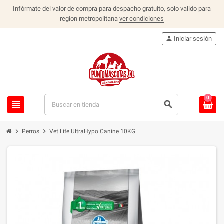
Infórmate del valor de compra para despacho gratuito, solo valido para
region metropolitana
ver condiciones
person
Iniciar sesión
0
view_headline
search
chevron_right
chevron_right
Perros
Vet Life UltraHypo Canine 10KG