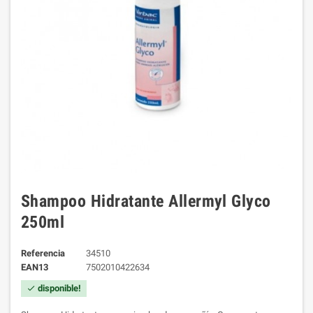
Shampoo Hidratante Allermyl Glyco
250ml
Referencia
34510
EAN13
7502010422634
disponible!
check