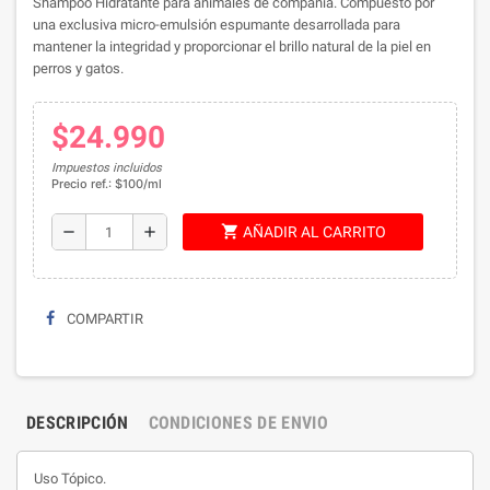
Shampoo Hidratante para animales de compañía. Compuesto por
una exclusiva micro-emulsión espumante desarrollada para
mantener la integridad y proporcionar el brillo natural de la piel en
perros y gatos.
$24.990
Impuestos incluidos
Precio ref.: $100/ml
shopping_cart
remove
add
AÑADIR AL CARRITO
COMPARTIR
DESCRIPCIÓN
CONDICIONES DE ENVIO
Uso Tópico.