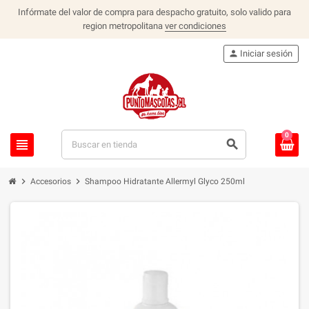
Infórmate del valor de compra para despacho gratuito, solo valido para
region metropolitana
ver condiciones
person
Iniciar sesión
0
view_headline
search
chevron_right
chevron_right
Accesorios
Shampoo Hidratante Allermyl Glyco 250ml