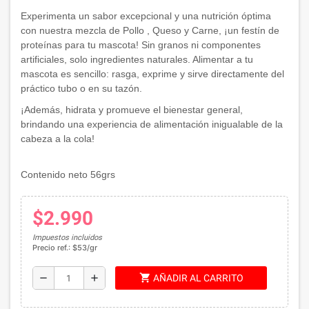
Experimenta un sabor excepcional y una nutrición óptima
con nuestra mezcla de Pollo , Queso y Carne, ¡un festín de
proteínas para tu mascota! Sin granos ni componentes
artificiales, solo ingredientes naturales. Alimentar a tu
mascota es sencillo: rasga, exprime y sirve directamente del
práctico tubo o en su tazón.
¡Además, hidrata y promueve el bienestar general,
brindando una experiencia de alimentación inigualable de la
cabeza a la cola!
Contenido neto 56grs
$2.990
Impuestos incluidos
Precio ref.: $53/gr
shopping_cart
remove
add
AÑADIR AL CARRITO