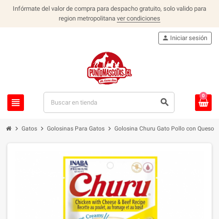
Infórmate del valor de compra para despacho gratuito, solo valido para
region metropolitana
ver condiciones
person
Iniciar sesión
0
view_headline
search
chevron_right
chevron_right
chevron_right
Gatos
Golosinas Para Gatos
Golosina Churu Gato Pollo con Queso y