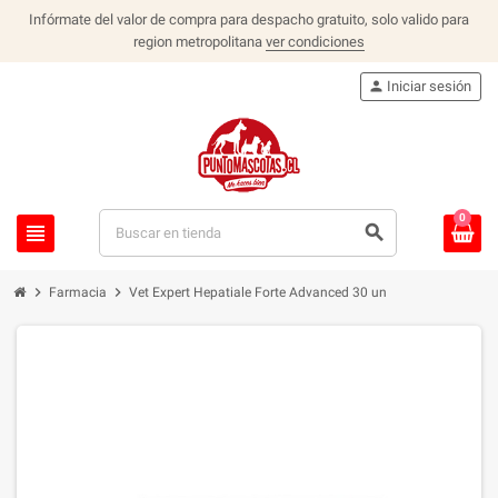
Infórmate del valor de compra para despacho gratuito, solo valido para
region metropolitana
ver condiciones
person
Iniciar sesión
0
view_headline
search
chevron_right
chevron_right
Farmacia
Vet Expert Hepatiale Forte Advanced 30 un