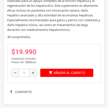
Diseñado para un apoyo completo de la función hepática y la
regeneración de los hepatocitos. Este suplemento es altamente
eficaz incluso en pacientes con intoxicación severa, daño
hepático avanzado y alta actividad de las enzimas hepáticas.
Especialmente recomendado para gatos y perros con colestasis y
daño hepático tóxico, así como en tratamientos de larga
duración con medicamentos hepatotóxicos.
30 comprimidos
$19.990
Impuestos incluidos
Precio ref.: $666/un
shopping_cart
remove
add
AÑADIR AL CARRITO
COMPARTIR