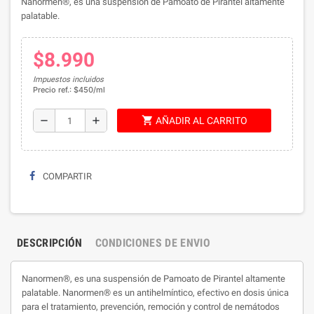
Nanormen®, es una suspensión de Pamoato de Pirantel altamente
palatable.
$8.990
Impuestos incluidos
Precio ref.: $450/ml
shopping_cart
remove
add
AÑADIR AL CARRITO
COMPARTIR
DESCRIPCIÓN
CONDICIONES DE ENVIO
Nanormen®, es una suspensión de Pamoato de Pirantel altamente
palatable. Nanormen® es un antihelmíntico, efectivo en dosis única
para el tratamiento, prevención, remoción y control de nemátodos