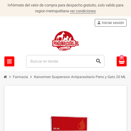
Infórmate del valor de compra para despacho gratuito, solo valido para
region metropolitana
ver condiciones
person
Iniciar sesión
0
view_headline
search
chevron_right
chevron_right
Farmacia
Nanormen Suspension Antiparasitario Perro y Gato 20 ML