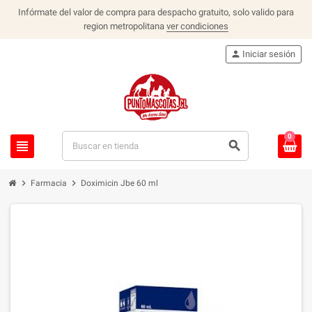
Infórmate del valor de compra para despacho gratuito, solo valido para
region metropolitana
ver condiciones
person
Iniciar sesión
0
view_headline
search
chevron_right
chevron_right
Farmacia
Doximicin Jbe 60 ml