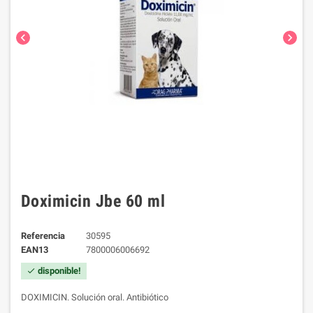
chevron_left
chevron_right
Doximicin Jbe 60 ml
Referencia
30595
EAN13
7800006006692
disponible!
check
DOXIMICIN. Solución oral.
Antibiótico