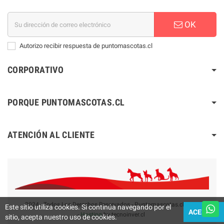
OK
Autorizo recibir respuesta de puntomascotas.cl
CORPORATIVO
PORQUE PUNTOMASCOTAS.CL
ATENCIÓN AL CLIENTE
2024 - Todos Los Derechos Reservados - Puntomascotas.cl V2.0
Este sitio utiliza cookies. Si continúa navegando por el
ACEPTAR
-
Hosting
by tecnoinver.cl
sitio, acepta nuestro uso de cookies.