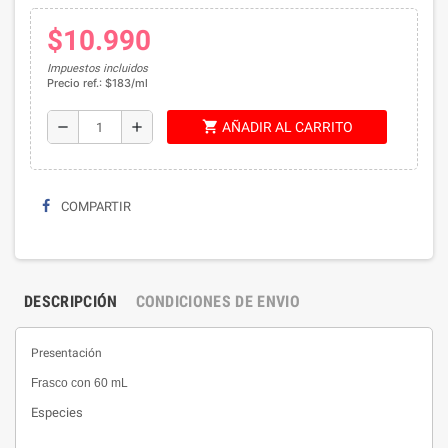
$10.990
Impuestos incluidos
Precio ref.: $183/ml
shopping_cart
remove
add
AÑADIR AL CARRITO
COMPARTIR
DESCRIPCIÓN
CONDICIONES DE ENVIO
Presentación
Frasco con 60 mL
Especies